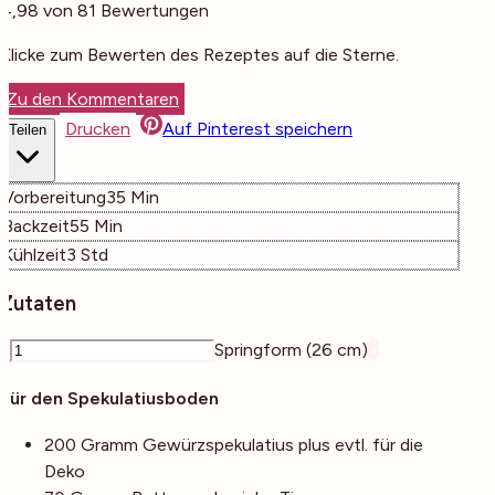
4,98
von
81
Bewertungen
Klicke zum Bewerten des Rezeptes auf die Sterne.
Zu den Kommentaren
Drucken
Auf Pinterest speichern
Teilen
Minuten
Vorbereitung
35
Min
Minuten
Backzeit
55
Min
Stunden
Kühlzeit
3
Std
Zutaten
–
Springform (26 cm)
+
Für den Spekulatiusboden
200
Gramm
Gewürzspekulatius
plus evtl. für die
Deko