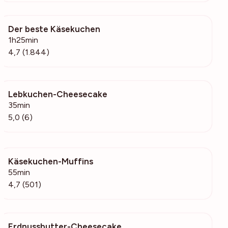
Der beste Käsekuchen
67.9k
1h25min
4,7 (1.844)
Lebkuchen-Cheesecake
421
35min
5,0 (6)
Käsekuchen-Muffins
131k
55min
4,7 (501)
Erdnussbutter-Cheesecake
424