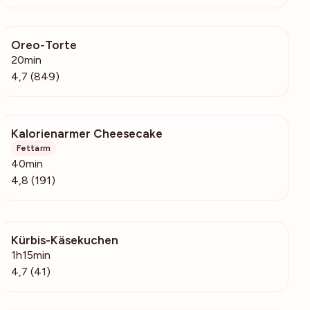
Oreo-Torte
59.8k
20min
4,7 (849)
Kalorienarmer Cheesecake
4437
Fettarm
40min
4,8 (191)
Kürbis-Käsekuchen
663
1h15min
4,7 (41)