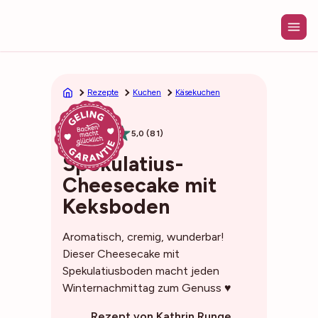
Zum
Inhalt
springen
Rezepte
Kuchen
Käsekuchen
1h30min
5,0 (81)
Spekulatius-
Cheesecake mit
Keksboden
Aromatisch, cremig, wunderbar!
Dieser Cheesecake mit
Spekulatiusboden macht jeden
Winternachmittag zum Genuss ♥
Rezept von Kathrin Runge