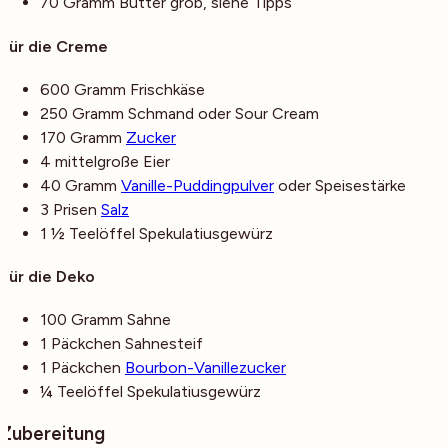
70
Gramm
Butter
grob, siehe Tipps
Für die Creme
600
Gramm
Frischkäse
250
Gramm
Schmand
oder Sour Cream
170
Gramm
Zucker
4
mittelgroße
Eier
40
Gramm
Vanille-Puddingpulver
oder Speisestärke
3
Prisen
Salz
1 ½
Teelöffel
Spekulatiusgewürz
Für die Deko
100
Gramm
Sahne
1
Päckchen
Sahnesteif
1
Päckchen
Bourbon-Vanillezucker
¼
Teelöffel
Spekulatiusgewürz
Zubereitung