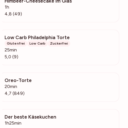
Himbeer-Cheesecake im Glas
3149
1h
4,8 (49)
Low Carb Philadelphia Torte
622
Glutenfrei
Low Carb
Zuckerfrei
25min
5,0 (9)
Oreo-Torte
59.8k
20min
4,7 (849)
Der beste Käsekuchen
67.9k
1h25min