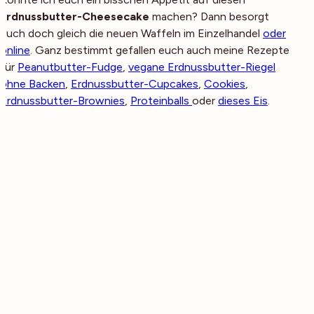
Erdnussbutter-Cheesecake
machen? Dann besorgt
euch doch gleich die neuen Waffeln im Einzelhandel
oder
online
. Ganz bestimmt gefallen euch auch meine Rezepte
für
Peanutbutter-Fudge
,
vegane Erdnussbutter-Riegel
ohne Backen
,
Erdnussbutter-Cupcakes
,
Cookies
,
Erdnussbutter-Brownies
,
Proteinballs
oder
dieses Eis
.