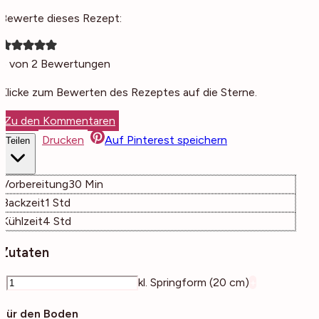
Bewerte dieses Rezept:
5
von
2
Bewertungen
Klicke zum Bewerten des Rezeptes auf die Sterne.
Zu den Kommentaren
Drucken
Auf Pinterest speichern
Teilen
Minuten
Vorbereitung
30
Min
Stunde
Backzeit
1
Std
Stunden
Kühlzeit
4
Std
Zutaten
–
kl. Springform (20 cm)
+
Für den Boden