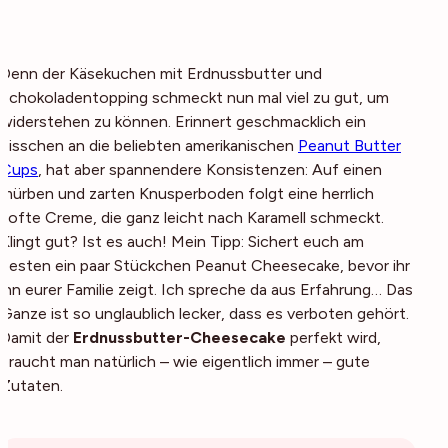
Denn der Käsekuchen mit Erdnussbutter und
Schokoladentopping schmeckt nun mal viel zu gut, um
widerstehen zu können. Erinnert geschmacklich ein
bisschen an die beliebten amerikanischen
Peanut Butter
Cups
, hat aber spannendere Konsistenzen: Auf einen
mürben und zarten Knusperboden folgt eine herrlich
softe Creme, die ganz leicht nach Karamell schmeckt.
Klingt gut? Ist es auch! Mein Tipp: Sichert euch am
besten ein paar Stückchen Peanut Cheesecake, bevor ihr
ihn eurer Familie zeigt. Ich spreche da aus Erfahrung… Das
Ganze ist so unglaublich lecker, dass es verboten gehört.
Damit der
Erdnussbutter-Cheesecake
perfekt wird,
braucht man natürlich – wie eigentlich immer – gute
Zutaten.