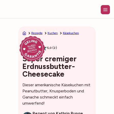
Zum
Inhalt
springen
Rezepte
Kuchen
Käsekuchen
1h30min
5,0 (2)
Super cremiger
Erdnussbutter-
Cheesecake
Dieser amerikanische Käsekuchen mit
Peanutbutter, Knusperboden und
Ganache schmeckt einfach
umwerfend!
Rezept von Kathrin Runge