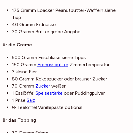
175
Gramm
Loacker Peanutbutter-Waffeln
siehe
Tipp
40
Gramm
Erdnüsse
30
Gramm
Butter
grobe Angabe
Für die Creme
500
Gramm
Frischkäse
siehe Tipps
150
Gramm
Erdnussbutter
Zimmertemperatur
3
kleine
Eier
80
Gramm
Kokoszucker
oder brauner Zucker
70
Gramm
Zucker
weißer
1
Esslöffel
Speisestärke
oder Puddingpulver
1
Prise
Salz
½
Teelöffel
Vanillepaste
optional
Für das Topping
70
Gramm
Sahne