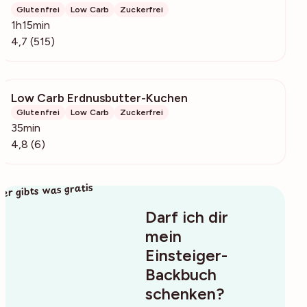
Glutenfrei
Low Carb
Zuckerfrei
1h15min
4,7 (515)
Low Carb Erdnusbutter-Kuchen
524
Glutenfrei
Low Carb
Zuckerfrei
35min
4,8 (6)
ier gibts was gratis
Darf ich dir
mein
Einsteiger-
Backbuch
schenken?