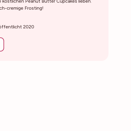
 köstlichen Peanut Butter Cupcakes lieben.
ich-cremige Frosting!
röffentlicht 2020