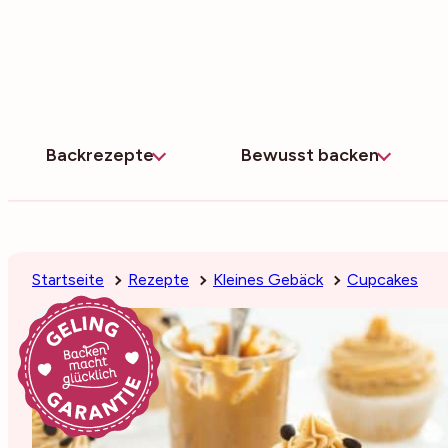
Zum
Inhalt
springen
Backrezepte
Bewusst backen
Startseite
Rezepte
Kleines Gebäck
Cupcakes