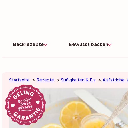
Zum
Inhalt
springen
Backrezepte
Bewusst backen
Startseite
Rezepte
Süßigkeiten & Eis
Aufstriche,