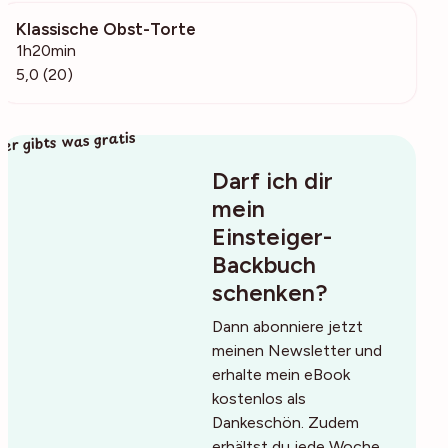
Klassische Obst-Torte
4887
1h20min
5,0 (20)
ier gibts was gratis
Darf ich dir
mein
Einsteiger-
Backbuch
schenken?
Dann abonniere jetzt
meinen Newsletter und
erhalte mein eBook
kostenlos als
Dankeschön. Zudem
erhältst du jede Woche