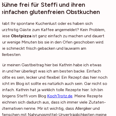
Bühne frei für Steffi und ihren
einfachen glutenfreien Obstkuchen
Habt Ihr spontane Kuchenlust oder es haben sich
kurzfristig Gäste zum Kaffee angemeldet? Kein Problem,
diese
Obstpizza
ist ganz einfach zu machen und dauert
nur wenige Minuten bis sie in den Ofen geschoben wird.
Sie schmeckt frisch gebacken und lauwarm am
allerbesten.
Für meinen Gastbeitrag hier bei Kathrin habe ich etwas
hin und her überlegt was ich am besten backe. Einfach
sollte es sein, lecker und flexibel. Ein Rezept das hier noch
nicht im Blog ist sollte es natürlich auch sein. Gar nicht so
einfach. Kathrin hat ja wirklich tolle Rezepte hier. Ich bin
übrigens Steffi vom Blog
KochTrotz.de
. Meine Rezepte
zeichnen sich dadurch aus, dass ich immer viele Zutaten-
Alternativen nenne. Mir ist wichtig, dass Allergiker und
Menschen mit Nahrungsmittel-Unverträglichkeiten meine