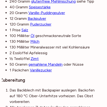
240
Gramm
glutenfreie Mehlmischung
siehe Tipp
40
Gramm
Speisestärke
20
Gramm
Vanille-Puddingpulver
12
Gramm
Backpulver
120
Gramm
Puderzucker
1
Prise
Salz
100
Milliliter
Öl
geschmacksneutrale Sorte
130
Milliliter
Milch
130
Milliliter
Mineralwasser
mit viel Kohlensäure
2
Esslöffel
Apfelessig
½
Teelöffel
Zimt
50
Gramm
gemahlene Mandeln
oder Nüsse
1
Päckchen
Vanillezucker
Zubereitung
Das Backblech mit Backpapier auslegen. Backofen
auf 180 °C Ober-Unterhitze vorheizen. Das Obst
vorbereiten.