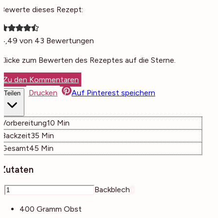
Bewerte dieses Rezept:
4,49
von
43
Bewertungen
Klicke zum Bewerten des Rezeptes auf die Sterne.
Zu den Kommentaren
Drucken
Auf Pinterest speichern
Teilen
Minuten
Vorbereitung
10
Min
Minuten
Backzeit
35
Min
Minuten
Gesamt
45
Min
Zutaten
–
Backblech
+
400
Gramm
Obst