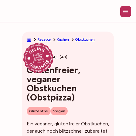
Zum
Inhalt
springen
Rezepte
Kuchen
Obstkuchen
45min
4,5 (43)
Glutenfreier,
veganer
Obstkuchen
(Obstpizza)
Glutenfrei
Vegan
Ein veganer, glutenfreier Obstkuchen,
der auch noch blitzschnell zubereitet