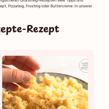
elingsicheren Grundteig-Rezepten viele Tipps und
t, Pizzateig, Frosting oder Buttercreme: In unserer
epte-Rezept