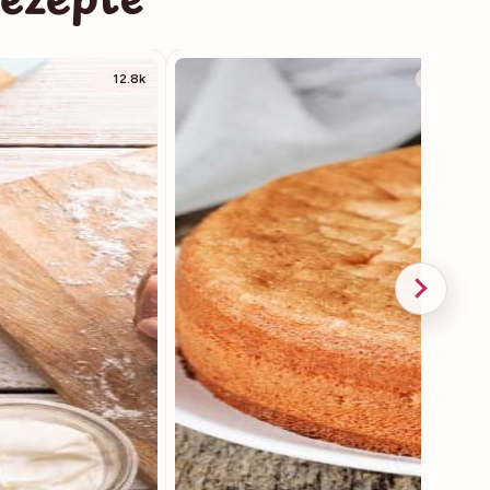
12.8k
14.4k