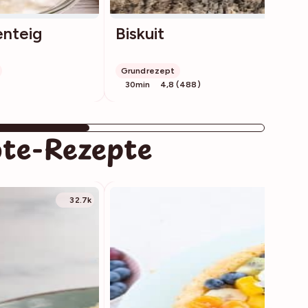
nteig
Biskuit
Grundrezept
30min
4,8 (488)
pte-Rezepte
32.7k
3523