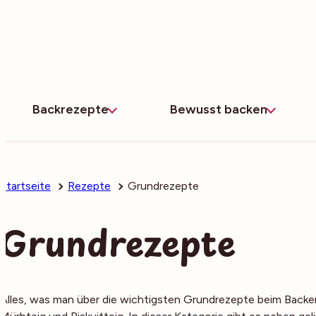
Zum
Inhalt
springen
Backrezepte
Bewusst backen
Startseite
Rezepte
Grundrezepte
Grundrezepte
Alles, was man über die wichtigsten Grundrezepte beim Backen