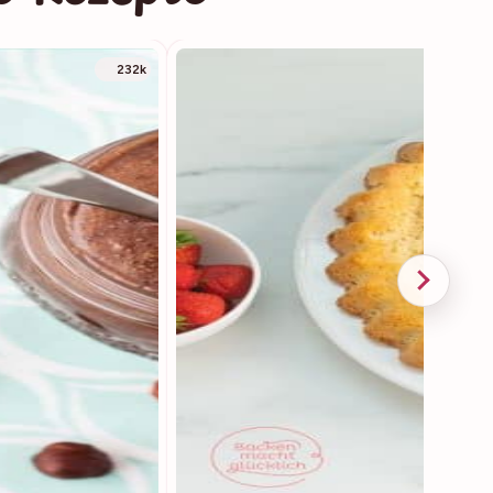
232k
5135