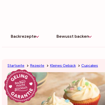
Zum
Inhalt
springen
Backrezepte
Bewusst backen
Startseite
Rezepte
Kleines Gebäck
Cupcakes