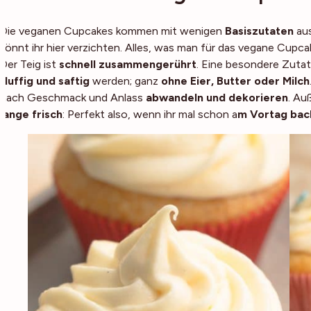
Die veganen Cupcakes kommen mit wenigen
Basiszutaten
aus
könnt ihr hier verzichten. Alles, was man für das vegane Cupc
Der Teig ist
schnell zusammengerührt
. Eine besondere Zuta
fluffig und saftig
werden; ganz
ohne Eier, Butter oder Milch
nach Geschmack und Anlass
abwandeln und dekorieren
. Au
lange frisch
: Perfekt also, wenn ihr mal schon a
m Vortag bac