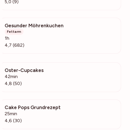
5,0 (9)
Gesunder Möhrenkuchen
23.7k
Fettarm
1h
4,7 (682)
Oster-Cupcakes
3680
42min
4,8 (50)
Cake Pops Grundrezept
584
25min
4,6 (30)