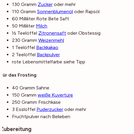
130
Gramm
Zucker
oder mehr
110
Gramm
Sonnenblumenöl
oder Rapsöl
60
Milliliter
Rote Bete Saft
50
Milliliter
Milch
½
Teelöffel
Zitronensaft
oder Obstessig
230
Gramm
Weizenmehl
1
Teelöffel
Backkakao
2
Teelöffel
Backpulver
rote Lebensmittelfarbe
siehe Tipp
Für das Frosting
40
Gramm
Sahne
150
Gramm
weiße Kuvertüre
250
Gramm
Frischkäse
3
Esslöffel
Puderzucker
oder mehr
Fruchtpulver
nach Belieben
Zubereitung