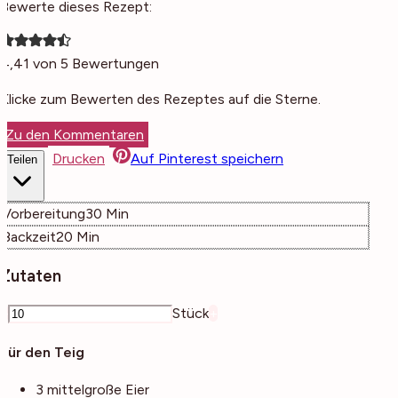
Bewerte dieses Rezept:
4,41
von
5
Bewertungen
Klicke zum Bewerten des Rezeptes auf die Sterne.
Zu den Kommentaren
Drucken
Auf Pinterest speichern
Teilen
Minuten
Vorbereitung
30
Min
Minuten
Backzeit
20
Min
Zutaten
–
Stück
+
Für den Teig
3
mittelgroße
Eier