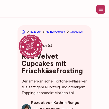
Zum
Inhalt
springen
Rezepte
Kleines Gebäck
Cupcakes
50min
4,4 (5)
Red Velvet
Cupcakes mit
Frischkäsefrosting
Der amerikanische Törtchen-Klassiker
aus saftigem Rührteig und cremigem
Topping schmeckt einfach toll!
Rezept von Kathrin Runge