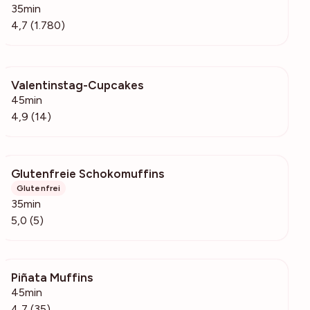
35min
4,7 (1.780)
Valentinstag-Cupcakes
282
45min
4,9 (14)
Glutenfreie Schokomuffins
138
Glutenfrei
35min
5,0 (5)
Piñata Muffins
859
45min
4,7 (35)