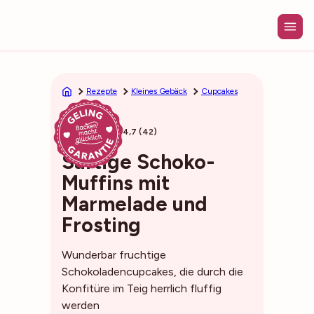
Zum
Inhalt
springen
Rezepte
Kleines Gebäck
Cupcakes
40min
4,7 (42)
Saftige Schoko-
Muffins mit
Marmelade und
Frosting
Wunderbar fruchtige
Schokoladencupcakes, die durch die
Konfitüre im Teig herrlich fluffig
werden