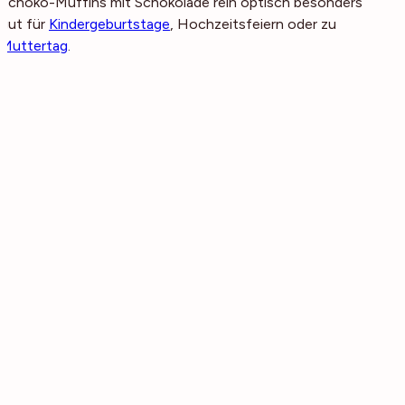
Schoko-Muffins mit Schokolade rein optisch besonders
gut für
Kindergeburtstage
, Hochzeitsfeiern oder zu
Muttertag
.