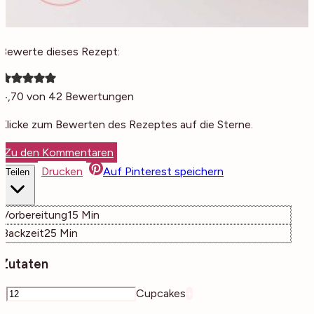
Bewerte dieses Rezept:
4,70
von
42
Bewertungen
Klicke zum Bewerten des Rezeptes auf die Sterne.
Zu den Kommentaren
Drucken
Auf Pinterest speichern
Teilen
Minuten
Vorbereitung
15
Min
Minuten
Backzeit
25
Min
Zutaten
–
Cupcakes
+