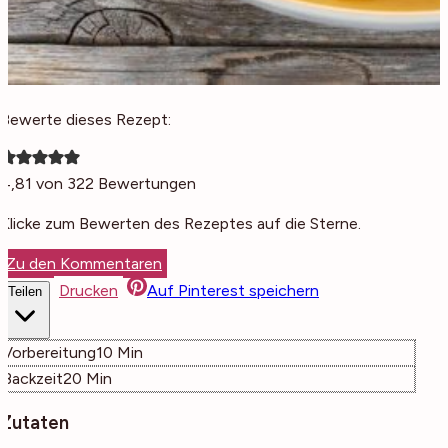
Bewerte dieses Rezept:
4,81
von
322
Bewertungen
Klicke zum Bewerten des Rezeptes auf die Sterne.
Zu den Kommentaren
Drucken
Auf Pinterest speichern
Teilen
Minuten
Vorbereitung
10
Min
Minuten
Backzeit
20
Min
Zutaten