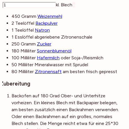
–
kl. Blech
+
450
Gramm
Weizenmehl
2
Teelöffel
Backpulver
1
Teelöffel
Natron
1
Esslöffel
abgeriebene Zitronenschale
250
Gramm
Zucker
180
Milliliter
Sonnenblumenöl
100
Milliliter
Hafermilch
oder Soja-/Reismilch
50
Milliliter
Mineralwasser
mit Sprudel
80
Milliliter
Zitronensaft
am besten frisch gepresst
Zubereitung
Backofen auf 180 Grad Ober- und Unterhitze
vorheizen. Ein kleines Blech mit Backpapier belegen,
am besten zusätzlich einen Backrahmen verwenden.
Oder einen Backrahmen auf ein großes, normales
Blech stellen. Die Menge reicht etwa für eine 25*30