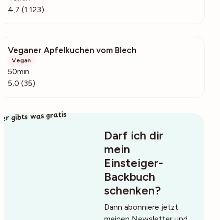
4,7 (1.123)
Veganer Apfelkuchen vom Blech
4328
Vegan
50min
5,0 (35)
ier gibts was gratis
Darf ich dir
mein
Einsteiger-
Backbuch
schenken?
Dann abonniere jetzt
meinen Newsletter und