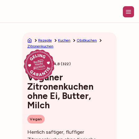
Zum
Inhalt
springen
Rezepte
Kuchen
Obstkuchen
Zitronenkuchen
30min
4,8 (322)
Veganer
Zitronenkuchen
ohne Ei, Butter,
Milch
Vegan
Herrlich saftiger, fluffiger