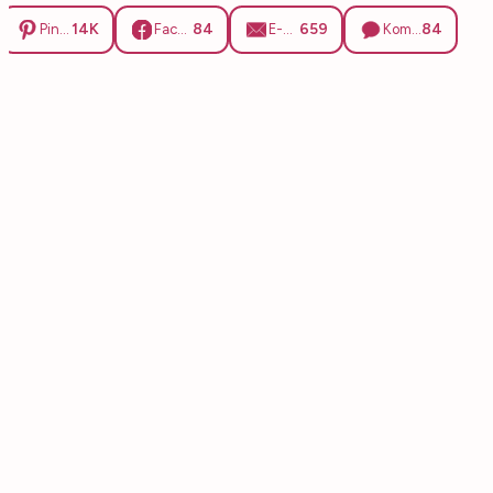
14K
84
659
84
Pinterest
Facebook
E-Mail
Kommentare