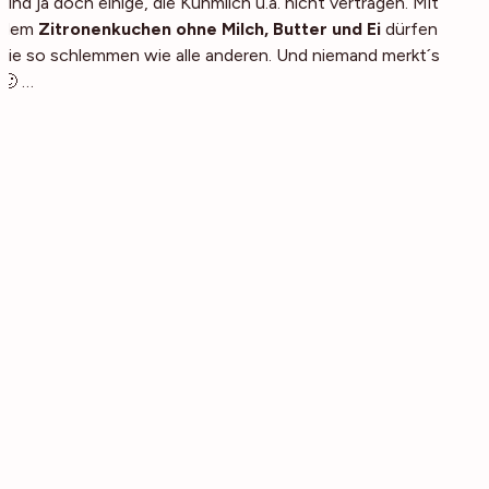
sind ja doch einige, die Kuhmilch u.ä. nicht vertragen. Mit
dem
Zitronenkuchen ohne Milch, Butter und Ei
dürfen
sie so schlemmen wie alle anderen. Und niemand merkt´s
🙂 …