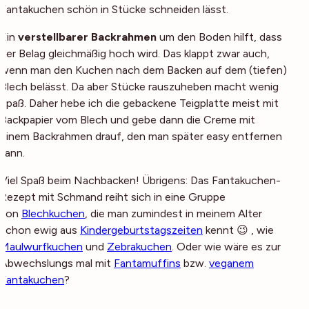
Fantakuchen schön in Stücke schneiden lässt.
Ein
verstellbarer Backrahmen
um den Boden hilft, dass
der Belag gleichmäßig hoch wird. Das klappt zwar auch,
wenn man den Kuchen nach dem Backen auf dem (tiefen)
Blech belässt. Da aber Stücke rauszuheben macht wenig
Spaß. Daher hebe ich die gebackene Teigplatte meist mit
Backpapier vom Blech und gebe dann die Creme mit
einem Backrahmen drauf, den man später easy entfernen
kann.
Viel Spaß beim Nachbacken! Übrigens: Das Fantakuchen-
Rezept mit Schmand reiht sich in eine Gruppe
von
Blechkuchen
, die man zumindest in meinem Alter
schon ewig aus
Kindergeburtstagszeiten
kennt 😉 , wie
Maulwurfkuchen
und
Zebrakuchen
. Oder wie wäre es zur
Abwechslungs mal mit
Fantamuffins
bzw.
veganem
Fantakuchen
?