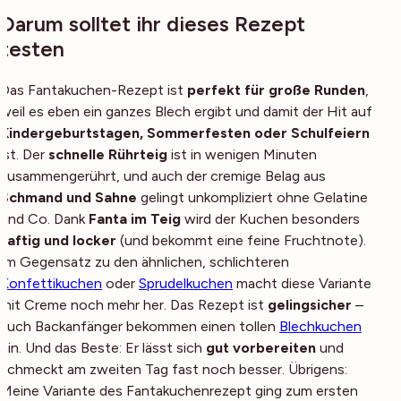
Darum solltet ihr dieses Rezept
testen
Das Fantakuchen-Rezept ist
perfekt für große Runden
,
weil es eben ein ganzes Blech ergibt und damit der Hit auf
Kindergeburtstagen, Sommerfesten oder Schulfeiern
ist. Der
schnelle Rührteig
ist in wenigen Minuten
zusammengerührt, und auch der cremige Belag aus
Schmand und Sahne
gelingt unkompliziert ohne Gelatine
und Co. Dank
Fanta im Teig
wird der Kuchen besonders
saftig und locker
(und bekommt eine feine Fruchtnote).
Im Gegensatz zu den ähnlichen, schlichteren
Konfettikuchen
oder
Sprudelkuchen
macht diese Variante
mit Creme noch mehr her. Das Rezept ist
gelingsicher
–
auch Backanfänger bekommen einen tollen
Blechkuchen
hin. Und das Beste: Er lässt sich
gut vorbereiten
und
schmeckt am zweiten Tag fast noch besser. Übrigens:
Meine Variante des Fantakuchenrezept ging zum ersten