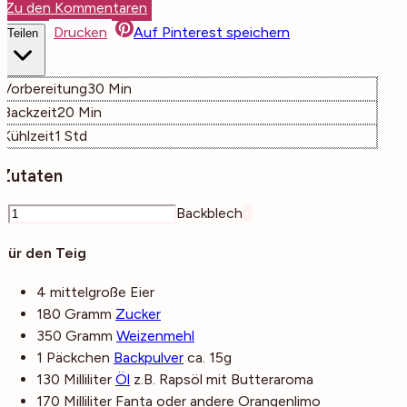
Zu den Kommentaren
Drucken
Auf Pinterest speichern
Teilen
Minuten
Vorbereitung
30
Min
Minuten
Backzeit
20
Min
Stunde
Kühlzeit
1
Std
Zutaten
–
Backblech
+
Für den Teig
4
mittelgroße
Eier
180
Gramm
Zucker
350
Gramm
Weizenmehl
1
Päckchen
Backpulver
ca. 15g
130
Milliliter
Öl
z.B. Rapsöl mit Butteraroma
170
Milliliter
Fanta
oder andere Orangenlimo