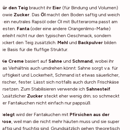
Für den Teig
braucht ihr
Eier
(für Bindung und Volumen)
sowie
Zucker
. Das
Öl
macht den Boden saftig und weich
– ein neutrales Rapsöl oder Öl mit Butteraroma passt am
besten.
Fanta
(oder eine andere Orangenlimo-Marke)
verleiht nicht nur den typischen Geschmack, sondern
lockert den Teig zusätzlich.
Mehl
und
Backpulver
bilden
die Basis für die fluffige Struktur.
Die Creme
basiert auf
Sahne
und
Schmand
, wobei ihr
das Verhältnis auch umdrehen könnt: Sahne sorgt v.a. für
Luftigkeit und Lockerheit, Schmand ist etwas säuerlicher,
frischer, fester. Lässt sich notfalls auch durch Frischkäse
ersetzen. Zum Stabilisieren verwende ich
Sahnesteif
.
Zusätzlicher
Zucker
steckt eher wenig drin; so schmeckt
der Fantakuchen nicht einfach nur pappsüß.
Belegt
wird der Fantakuchen mit
Pfirsichen aus der
Dose
, weil man die nicht mehr häuten muss und sie super
saftig und fruchtig sind. Grundsätzlich gehen theoretisch