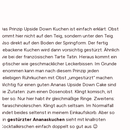
Das Prinzip Upside Down Kuchen ist einfach erklärt: Obst
kommt hier nicht
auf
den Teig, sondern unter den Teig.
Also direkt auf den Boden der Springform. Der fertig
gebackene Kuchen wird dann vorsichtig gestürzt. Ähnlich
wie bei der französischen Tarte Tatin. Heraus kommt ein
optischer wie geschmacklicher Leckerbissen. Im Grunde
genommen kann man nach diesem Prinzip jeden
beliebigen Rührkuchen mit Obst „umgestürzt“ machen.
Wichtig für einen guten Ananas Upside Down Cake sind
die Zutaten: zum einen Dosenobst. Klingt komisch, ist
aber so. Nur hier habt ihr gleichmäßige Ringe. Zweitens:
Maraschinokirschen. Klingt auch seltsam. Im Normalfall
landet beides seltenst in meinem Einkaufskorb. Aber so
ein
gestürzter Ananaskuchen
sieht mit knallroten
Cocktailkirschen einfach doppelt so gut aus 😉