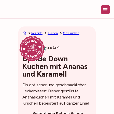
Zum
Inhalt
springen
Rezepte
Kuchen
Obstkuchen
1h05min
4,8 (37)
Upside Down
Kuchen mit Ananas
und Karamell
Ein optischer und geschmacklicher
Leckerbissen: Dieser gestürzte
Ananaskuchen mit Karamell und
Kirschen begeistert auf ganzer Linie!
Rezept von Kathrin Runge