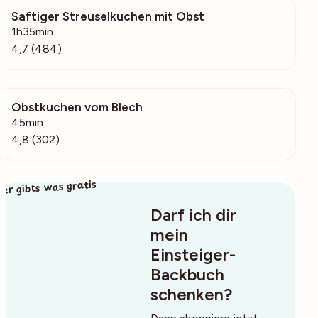
Saftiger Streuselkuchen mit Obst
21.3k
1h35min
4,7 (484)
Obstkuchen vom Blech
25.5k
45min
4,8 (302)
ier gibts was gratis
Darf ich dir
mein
Einsteiger-
Backbuch
schenken?