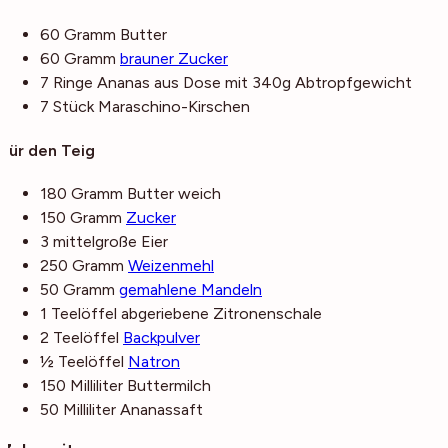
60
Gramm
Butter
60
Gramm
brauner Zucker
7
Ringe
Ananas
aus Dose mit 340g Abtropfgewicht
7
Stück
Maraschino-Kirschen
Für den Teig
180
Gramm
Butter
weich
150
Gramm
Zucker
3
mittelgroße
Eier
250
Gramm
Weizenmehl
50
Gramm
gemahlene Mandeln
1
Teelöffel
abgeriebene Zitronenschale
2
Teelöffel
Backpulver
½
Teelöffel
Natron
150
Milliliter
Buttermilch
50
Milliliter
Ananassaft