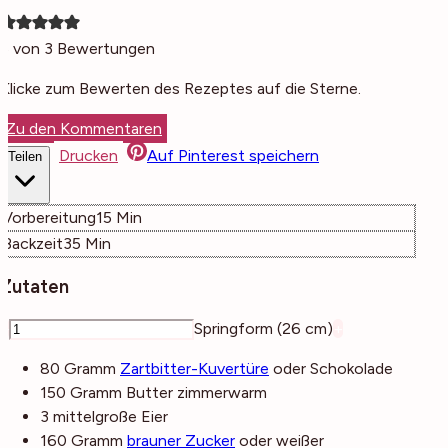
5
von
3
Bewertungen
Klicke zum Bewerten des Rezeptes auf die Sterne.
Zu den Kommentaren
Drucken
Auf Pinterest speichern
Teilen
Minuten
Vorbereitung
15
Min
Minuten
Backzeit
35
Min
Zutaten
–
Springform (26 cm)
+
80
Gramm
Zartbitter-Kuvertüre
oder Schokolade
150
Gramm
Butter
zimmerwarm
3
mittelgroße
Eier
160
Gramm
brauner Zucker
oder weißer