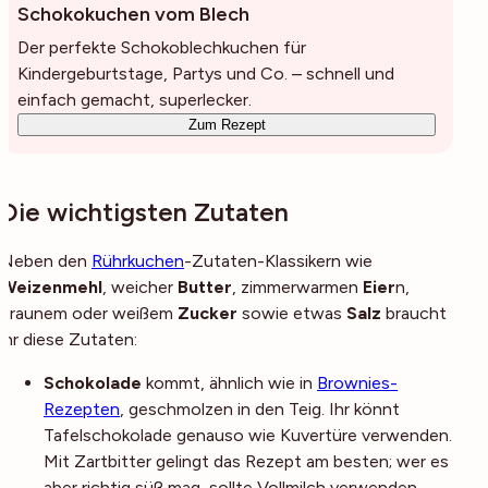
Schokokuchen vom Blech
Der perfekte Schokoblechkuchen für
Kindergeburtstage, Partys und Co. – schnell und
einfach gemacht, superlecker.
Zum Rezept
Die wichtigsten Zutaten
Neben den
Rührkuchen
-Zutaten-Klassikern wie
Weizenmehl
, weicher
Butter
, zimmerwarmen
Eier
n,
braunem oder weißem
Zucker
sowie etwas
Salz
braucht
ihr diese Zutaten:
Schokolade
kommt, ähnlich wie in
Brownies-
Rezepten
, geschmolzen in den Teig. Ihr könnt
Tafelschokolade genauso wie Kuvertüre verwenden.
Mit Zartbitter gelingt das Rezept am besten; wer es
aber richtig süß mag, sollte Vollmilch verwenden.