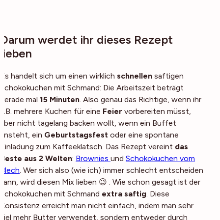
Darum werdet ihr dieses Rezept
lieben
Es handelt sich um einen wirklich
schnellen
saftigen
Schokokuchen mit Schmand: Die Arbeitszeit beträgt
gerade mal
15 Minuten
. Also genau das Richtige, wenn ihr
z.B. mehrere Kuchen für eine
Feier
vorbereiten müsst,
aber nicht tagelang backen wollt, wenn ein Buffet
ansteht, ein
Geburtstagsfest
oder eine spontane
Einladung zum Kaffeeklatsch. Das Rezept vereint
das
Beste aus 2 Welten
:
Brownies
und
Schokokuchen vom
Blech
. Wer sich also (wie ich) immer schlecht entscheiden
kann, wird diesen Mix lieben 😉 . Wie schon gesagt ist der
Schokokuchen mit Schmand
extra saftig
. Diese
Konsistenz erreicht man nicht einfach, indem man sehr
viel mehr Butter verwendet, sondern entweder durch