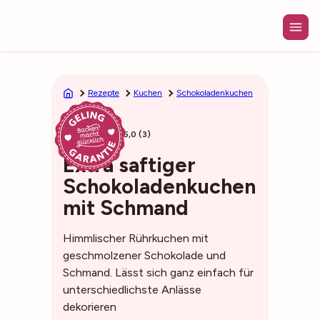
Zum
Inhalt
springen
Rezepte
Kuchen
Schokoladenkuchen
50min
5,0 (3)
Extra saftiger
Schokoladenkuchen
mit Schmand
Himmlischer Rührkuchen mit
geschmolzener Schokolade und
Schmand. Lässt sich ganz einfach für
unterschiedlichste Anlässe
dekorieren