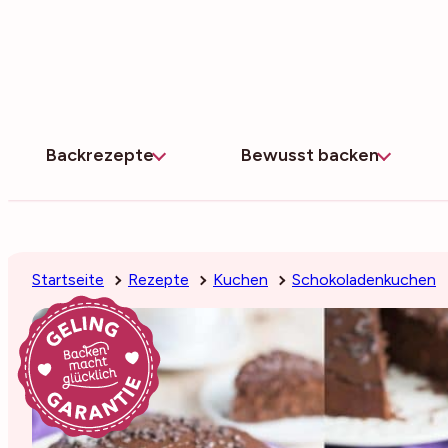
Zum
Inhalt
springen
Backrezepte
Bewusst backen
Startseite
Rezepte
Kuchen
Schokoladenkuchen