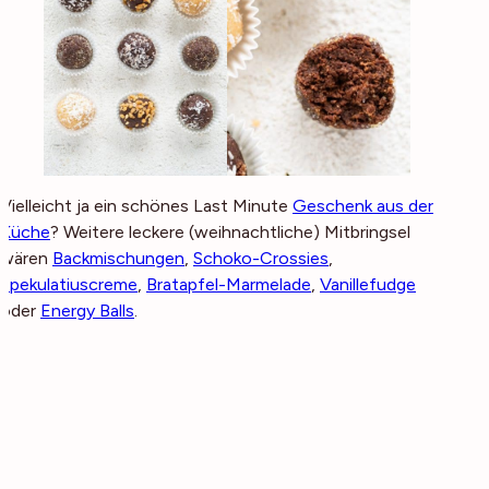
Vielleicht ja ein schönes Last Minute
Geschenk aus der
Küche
? Weitere leckere (weihnachtliche) Mitbringsel
wären
Backmischungen
,
Schoko-Crossies
,
Spekulatiuscreme
,
Bratapfel-Marmelade
,
Vanillefudge
oder
Energy Balls
.