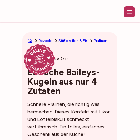
Zum
Inhalt
springen
Rezepte
Süßigkeiten & Eis
Pralinen
19min
4,8 (71)
Einfache Baileys-
Kugeln aus nur 4
Zutaten
Schnelle Pralinen, die richtig was
hermachen: Dieses Konfekt mit Likör
und Löffelbiskuit schmeckt
verführerisch. Ein tolles, einfaches
Geschenk aus der Küche!