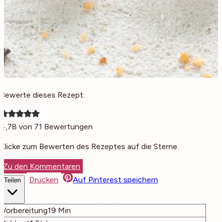
Bewerte dieses Rezept:
4,78
von
71
Bewertungen
Klicke zum Bewerten des Rezeptes auf die Sterne.
Zu den Kommentaren
Drucken
Auf Pinterest speichern
Teilen
Minuten
Vorbereitung
19
Min