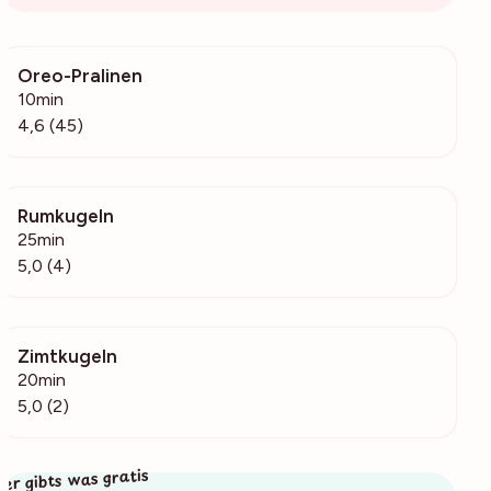
Oreo-Pralinen
12.9k
10min
4,6 (45)
Rumkugeln
345
25min
5,0 (4)
Zimtkugeln
463
20min
5,0 (2)
ier gibts was gratis