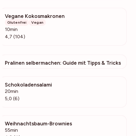
Vegane Kokosmakronen
5288
Glutenfrei
Vegan
10min
4,7 (104)
Pralinen selbermachen: Guide mit Tipps & Tricks
13.5k
Schokoladensalami
320
20min
5,0 (6)
Weihnachtsbaum-Brownies
319
55min