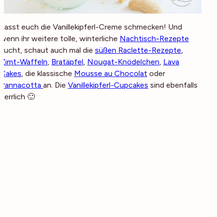
Lasst euch die Vanillekipferl-Creme schmecken! Und
wenn ihr weitere tolle, winterliche
Nachtisch-Rezepte
sucht, schaut auch mal die
süßen Raclette-Rezepte
,
Zimt-Waffeln
,
Bratäpfel
,
Nougat-Knödelchen
,
Lava
Cakes
, die klassische
Mousse au Chocolat
oder
Pannacotta
an. Die
Vanillekipferl-Cupcakes
sind ebenfalls
herrlich 🙂