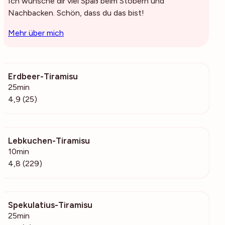
Ich wünsche dir viel Spaß beim Stöbern und
Nachbacken. Schön, dass du das bist!
Mehr über mich
Erdbeer-Tiramisu
922
25min
4,9 (25)
Lebkuchen-Tiramisu
12.7k
10min
4,8 (229)
Spekulatius-Tiramisu
484
25min