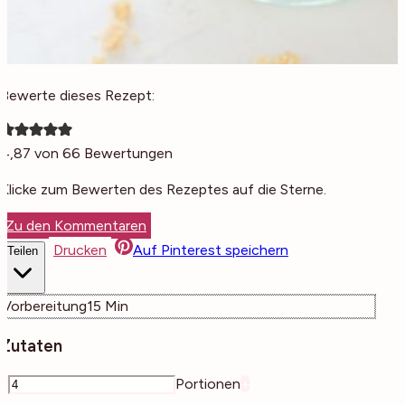
Bewerte dieses Rezept:
4,87
von
66
Bewertungen
Klicke zum Bewerten des Rezeptes auf die Sterne.
Zu den Kommentaren
Drucken
Auf Pinterest speichern
Teilen
Minuten
Vorbereitung
15
Min
Zutaten
–
Portionen
+