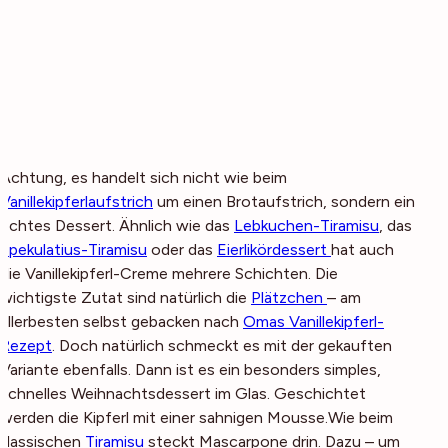
Achtung, es handelt sich nicht wie beim
Vanillekipferlaufstrich
um einen Brotaufstrich, sondern ein
echtes Dessert. Ähnlich wie das
Lebkuchen-Tiramisu
, das
Spekulatius-Tiramisu
oder das
Eierlikördessert
hat auch
die Vanillekipferl-Creme mehrere Schichten. Die
wichtigste Zutat sind natürlich die
Plätzchen
– am
allerbesten selbst gebacken nach
Omas Vanillekipferl-
Rezept
. Doch natürlich schmeckt es mit der gekauften
Variante ebenfalls. Dann ist es ein besonders simples,
schnelles Weihnachtsdessert im Glas. Geschichtet
werden die Kipferl mit einer sahnigen Mousse.Wie beim
klassischen
Tiramisu
steckt Mascarpone drin. Dazu – um