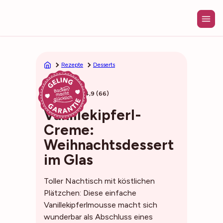
Zum
Inhalt
springen
Rezepte
Desserts
15min
4,9 (66)
Vanillekipferl-
Creme:
Weihnachtsdessert
im Glas
Toller Nachtisch mit köstlichen
Plätzchen: Diese einfache
Vanillekipferlmousse macht sich
wunderbar als Abschluss eines