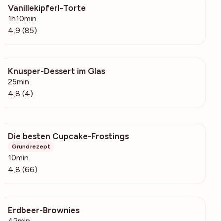
Vanillekipferl-Torte
36.2k
1h10min
4,9 (85)
Knusper-Dessert im Glas
516
25min
4,8 (4)
Die besten Cupcake-Frostings
10.4k
Grundrezept
10min
4,8 (66)
Erdbeer-Brownies
927
42min