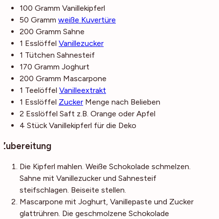
100
Gramm
Vanillekipferl
50
Gramm
weiße Kuvertüre
200
Gramm
Sahne
1
Esslöffel
Vanillezucker
1
Tütchen
Sahnesteif
170
Gramm
Joghurt
200
Gramm
Mascarpone
1
Teelöffel
Vanilleextrakt
1
Esslöffel
Zucker
Menge nach Belieben
2
Esslöffel
Saft
z.B. Orange oder Apfel
4
Stück
Vanillekipferl
für die Deko
Zubereitung
Die Kipferl mahlen. Weiße Schokolade schmelzen.
Sahne mit Vanillezucker und Sahnesteif
steifschlagen. Beiseite stellen.
Mascarpone mit Joghurt, Vanillepaste und Zucker
glattrühren. Die geschmolzene Schokolade