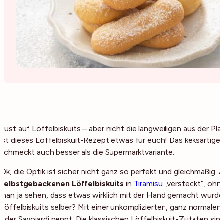
Lust auf Löffelbiskuits – aber nicht die langweiligen aus der
ist dieses Löffelbiskuit-Rezept etwas für euch! Das keksartig
schmeckt auch besser als die Supermarktvariante.
Ok, die Optik ist sicher nicht ganz so perfekt und gleichmäßig.
selbstgebackenen Löffelbiskuits
in
Tiramisu
„versteckt“, oh
man ja sehen, dass etwas wirklich mit der Hand gemacht wurde 
Löffelbiskuits selber? Mit einer unkomplizierten, ganz normalen
oder Savoiardi nennt: Die klassischen Löffelbiskuit-Zutaten sin