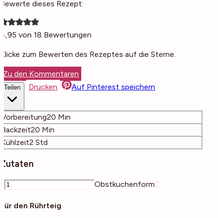
Bewerte dieses Rezept:
4,95
von
18
Bewertungen
Klicke zum Bewerten des Rezeptes auf die Sterne.
Zu den Kommentaren
Drucken
Auf Pinterest speichern
Teilen
Minuten
Vorbereitung
20
Min
Minuten
Backzeit
20
Min
Stunden
Kühlzeit
2
Std
Zutaten
–
Obstkuchenform
+
Für den Rührteig