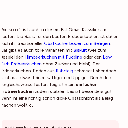
Wie so oft ist auch in diesem Fall Omas Klassiker am
besten. Die Basis für den besten Erdbeerkuchen ist daher
auch ihr traditioneller
Obstkuchenboden zum Belegen
.
Klar gibt es auch tolle Varianten mit
Biskuit
(wie zum
Bespiel den
Himbeerkuchen mit Pudding
oder den
Low
Carb Erdbeerkuchen
ohne Zucker und Mehl). Der
Erdbeerkuchen-Boden aus
Rührteig
schmeckt aber doch
nochmal etwas feiner, saftiger und üppiger. Durch den
vergleichsweise festen Teig ist mein
einfacher
Erdbeerkuchen
zudem stabiler. Das ist besonders gut,
wenn ihr eine richtig schön dicke Obstschicht als Belag
machen wollt 🙂
Erdbeerkuchen mit Pudding