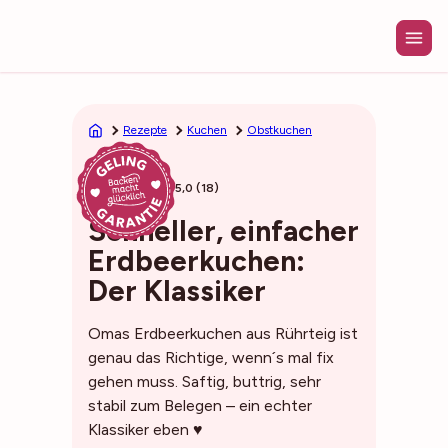
Zum
Inhalt
springen
Rezepte
Kuchen
Obstkuchen
40min
5,0 (18)
Schneller, einfacher
Erdbeerkuchen:
Der Klassiker
Omas Erdbeerkuchen aus Rührteig ist
genau das Richtige, wenn´s mal fix
gehen muss. Saftig, buttrig, sehr
stabil zum Belegen – ein echter
Klassiker eben ♥