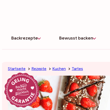
Zum
Inhalt
springen
Backrezepte
Bewusst backen
Startseite
Rezepte
Kuchen
Tartes