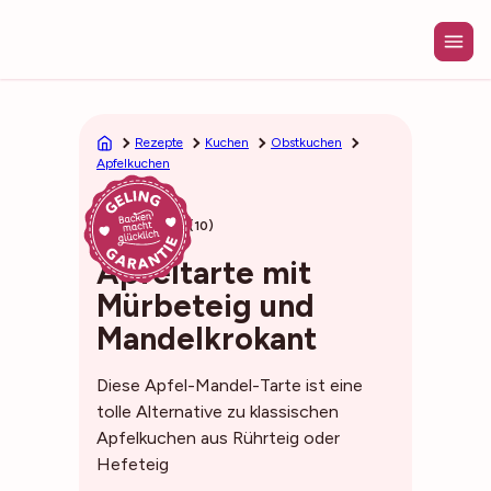
Zum
Inhalt
springen
Rezepte
Kuchen
Obstkuchen
Apfelkuchen
1h
4,6 (10)
Apfeltarte mit
Mürbeteig und
Mandelkrokant
Diese Apfel-Mandel-Tarte ist eine
tolle Alternative zu klassischen
Apfelkuchen aus Rührteig oder
Hefeteig