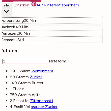
Drucken
Auf Pinterest speichern
Teilen
Minuten
Vorbereitung
20
Min
Minuten
Backzeit
40
Min
Minuten
Wartezeit
30
Min
Stunde
Gesamt
1
Std
Zutaten
–
Tarteform
+
160
Gramm
Weizenmehl
80
Gramm
Zucker
140
Gramm
Butter
1
Ei
klein
750
Gramm
Äpfel
2
Esslöffel
Zitronensaft
4
Esslöffel
brauner Zucker