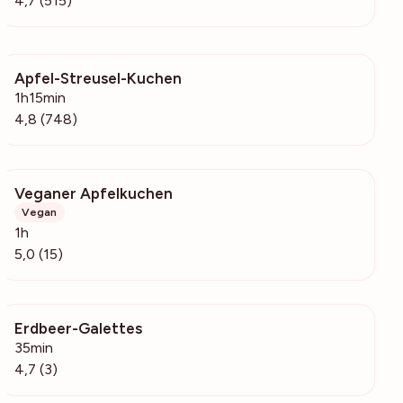
4,7 (515)
Apfel-Streusel-Kuchen
19.1k
1h15min
4,8 (748)
Veganer Apfelkuchen
243
Vegan
1h
5,0 (15)
Erdbeer-Galettes
338
35min
4,7 (3)