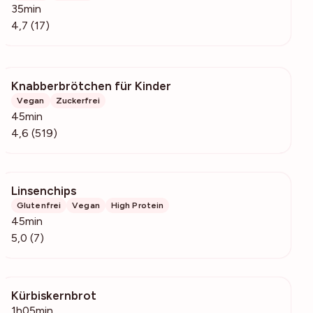
35min
4,7 (17)
Knabberbrötchen für Kinder
101k
Vegan
Zuckerfrei
45min
4,6 (519)
Linsenchips
588
Glutenfrei
Vegan
High Protein
45min
5,0 (7)
Kürbiskernbrot
125
1h05min