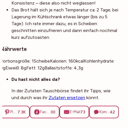
Konsistenz – diese also nicht weglassen!
Das Brot hält sich je nach Temperatur ca. 2 Tage; bei
Lagerung im Kühlschrank etwas länger (bis zu 5
Tage). Ich rate immer dazu, es in Scheiben
geschnitten einzufrieren und dann einfach nochmal
kurz aufzutoasten.
Nährwerte
Portionsgröße:
1
Scheibe
Kalorien:
160
kcal
Kohlenhydrate:
9
g
Eiweiß:
8
g
Fett:
12
g
Ballaststoffe:
4,3
g
Noch mehr Tipps
Du hast nicht alles da?
In der Zutaten Tauschbörse findet ihr Tipps, wie
und durch was ihr
Zutaten ersetzen
könnt.
7.3K
30
73
42
Pinterest
Facebook
E-Mail
Kommentare