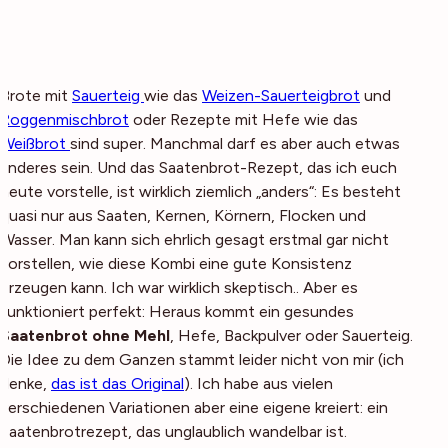
Brote mit
Sauerteig
wie das
Weizen-Sauerteigbrot
und
Roggenmischbrot
oder Rezepte mit Hefe wie das
Weißbrot
sind super. Manchmal darf es aber auch etwas
anderes sein. Und das Saatenbrot-Rezept, das ich euch
heute vorstelle, ist wirklich ziemlich „anders“: Es besteht
quasi nur aus Saaten, Kernen, Körnern, Flocken und
Wasser. Man kann sich ehrlich gesagt erstmal gar nicht
vorstellen, wie diese Kombi eine gute Konsistenz
erzeugen kann. Ich war wirklich skeptisch.. Aber es
funktioniert perfekt: Heraus kommt ein gesundes
Saatenbrot ohne Mehl
, Hefe, Backpulver oder Sauerteig.
Die Idee zu dem Ganzen stammt leider nicht von mir (ich
denke,
das ist das Original
). Ich habe aus vielen
verschiedenen Variationen aber eine eigene kreiert: ein
Saatenbrotrezept, das unglaublich wandelbar ist.