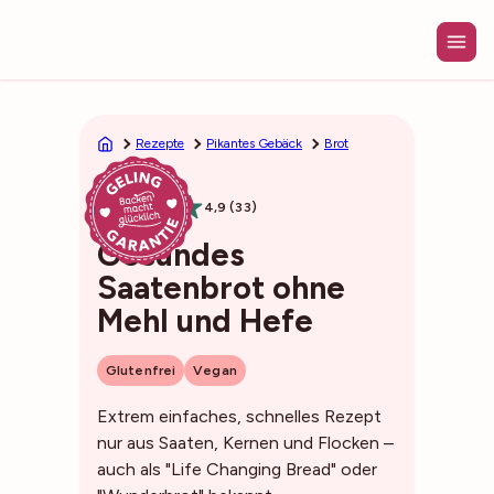
Zum
Inhalt
springen
Rezepte
Pikantes Gebäck
Brot
1h20min
4,9 (33)
Gesundes
Saatenbrot ohne
Mehl und Hefe
Glutenfrei
Vegan
Extrem einfaches, schnelles Rezept
nur aus Saaten, Kernen und Flocken –
auch als "Life Changing Bread" oder