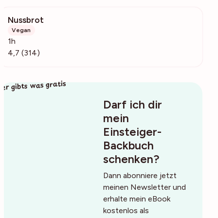
Nussbrot
34k
Vegan
1h
4,7 (314)
ier gibts was gratis
Darf ich dir
mein
Einsteiger-
Backbuch
schenken?
Dann abonniere jetzt
meinen Newsletter und
erhalte mein eBook
kostenlos als