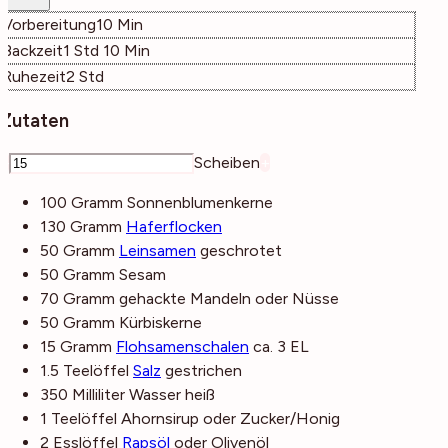
Minuten
Vorbereitung
10
Min
Stunde
Minuten
Backzeit
1
Std
10
Min
Stunden
Ruhezeit
2
Std
Zutaten
–
Scheiben
+
100
Gramm
Sonnenblumenkerne
130
Gramm
Haferflocken
50
Gramm
Leinsamen
geschrotet
50
Gramm
Sesam
70
Gramm
gehackte Mandeln
oder Nüsse
50
Gramm
Kürbiskerne
15
Gramm
Flohsamenschalen
ca. 3 EL
1.5
Teelöffel
Salz
gestrichen
350
Milliliter
Wasser
heiß
1
Teelöffel
Ahornsirup
oder Zucker/Honig
2
Esslöffel
Rapsöl
oder Olivenöl