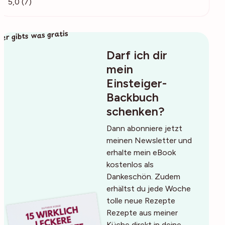
5,0 (7)
ier gibts was gratis
Darf ich dir
mein
Einsteiger-
Backbuch
schenken?
Dann abonniere jetzt
meinen Newsletter und
erhalte mein eBook
kostenlos als
Dankeschön. Zudem
erhältst du jede Woche
tolle neue Rezepte
Rezepte aus meiner
Küche direkt in deine