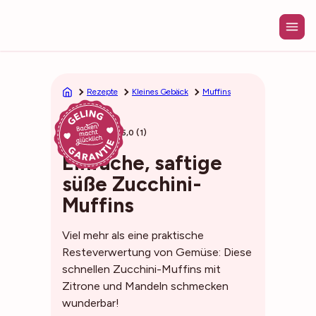
Zum
Inhalt
springen
Rezepte
Kleines Gebäck
Muffins
35min
5,0 (1)
Einfache, saftige
süße Zucchini-
Muffins
Viel mehr als eine praktische
Resteverwertung von Gemüse: Diese
schnellen Zucchini-Muffins mit
Zitrone und Mandeln schmecken
wunderbar!