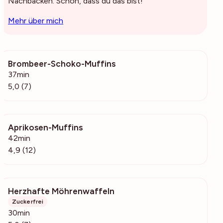
Nachbacken. Schön, dass du das bist!
Mehr über mich
Brombeer-Schoko-Muffins
448
37min
5,0 (7)
Aprikosen-Muffins
1602
42min
4,9 (12)
Herzhafte Möhrenwaffeln
255
Zuckerfrei
30min