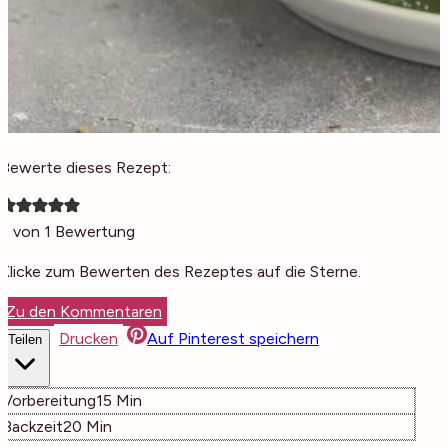
Bewerte dieses Rezept:
5
von 1 Bewertung
Klicke zum Bewerten des Rezeptes auf die Sterne.
Zu den Kommentaren
Drucken
Auf Pinterest speichern
Teilen
Minuten
Vorbereitung
15
Min
Minuten
Backzeit
20
Min