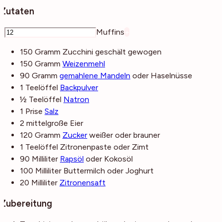
Zutaten
–
Muffins
+
150
Gramm
Zucchini
geschält gewogen
150
Gramm
Weizenmehl
90
Gramm
gemahlene Mandeln
oder Haselnüsse
1
Teelöffel
Backpulver
½
Teelöffel
Natron
1
Prise
Salz
2
mittelgroße
Eier
120
Gramm
Zucker
weißer oder brauner
1
Teelöffel
Zitronenpaste
oder Zimt
90
Milliliter
Rapsöl
oder Kokosöl
100
Milliliter
Buttermilch
oder Joghurt
20
Milliliter
Zitronensaft
Zubereitung