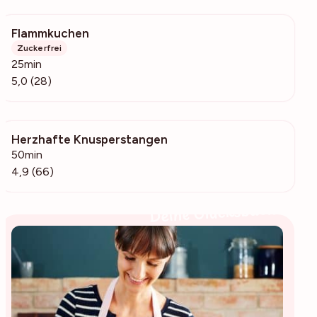
Flammkuchen
13.6k
Zuckerfrei
25min
5,0 (28)
Herzhafte Knusperstangen
59.1k
50min
4,9 (66)
Deine Glücksbäckerin