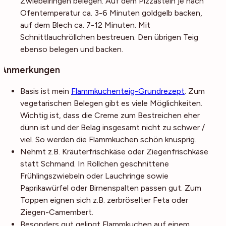
Zwiebelringen belegen. Auf dem Pizzastein je nach
Ofentemperatur ca. 3-6 Minuten goldgelb backen,
auf dem Blech ca. 7-12 Minuten. Mit
Schnittlauchröllchen bestreuen. Den übrigen Teig
ebenso belegen und backen.
Anmerkungen
Basis ist mein
Flammkuchenteig-Grundrezept
. Zum
vegetarischen Belegen gibt es viele Möglichkeiten.
Wichtig ist, dass die Creme zum Bestreichen eher
dünn ist und der Belag insgesamt nicht zu schwer /
viel. So werden die Flammkuchen schön knusprig.
Nehmt z.B. Kräuterfrischkäse oder Ziegenfrischkäse
statt Schmand. In Röllchen geschnittene
Frühlingszwiebeln oder Lauchringe sowie
Paprikawürfel oder Birnenspalten passen gut. Zum
Toppen eignen sich z.B. zerbröselter Feta oder
Ziegen-Camembert.
Besonders gut gelingt Flammkuchen auf einem