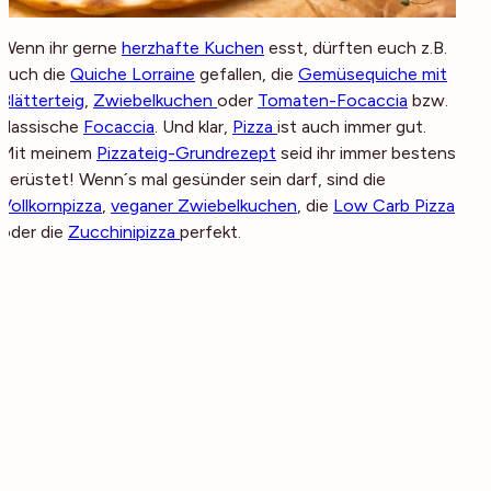
Wenn ihr gerne
herzhafte Kuchen
esst, dürften euch z.B.
auch die
Quiche Lorraine
gefallen, die
Gemüsequiche mit
Blätterteig
,
Zwiebelkuchen
oder
Tomaten-Focaccia
bzw.
klassische
Focaccia
. Und klar,
Pizza
ist auch immer gut.
Mit meinem
Pizzateig-Grundrezept
seid ihr immer bestens
gerüstet! Wenn´s mal gesünder sein darf, sind die
Vollkornpizza
,
veganer Zwiebelkuchen
, die
Low Carb Pizza
oder die
Zucchinipizza
perfekt.