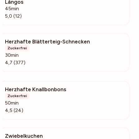
Lángos
5145
45min
5,0 (12)
Herzhafte Blätterteig-Schnecken
40.6k
Zuckerfrei
30min
4,7 (377)
Herzhafte Knallbonbons
1627
Zuckerfrei
50min
4,5 (24)
Zwiebelkuchen
4194