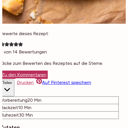
Bewerte dieses Rezept:
5
von
14
Bewertungen
Klicke zum Bewerten des Rezeptes auf die Sterne.
Zu den Kommentaren
Drucken
Auf Pinterest speichern
Teilen
Minuten
Vorbereitung
20
Min
Minuten
Backzeit
10
Min
Minuten
Ruhezeit
30
Min
Zutaten