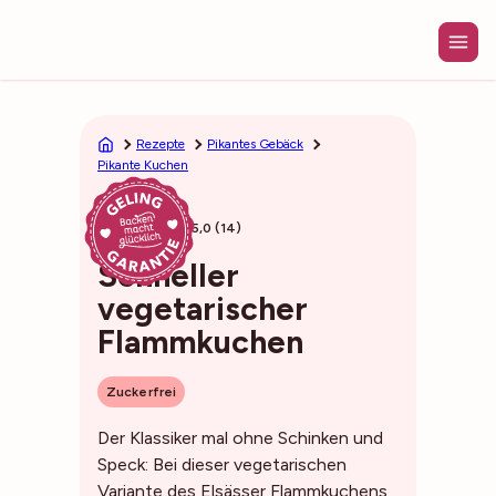
Zum
Inhalt
springen
Rezepte
Pikantes Gebäck
Pikante Kuchen
30min
5,0 (14)
Schneller
vegetarischer
Flammkuchen
Zuckerfrei
Der Klassiker mal ohne Schinken und
Speck: Bei dieser vegetarischen
Variante des Elsässer Flammkuchens