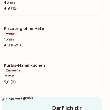
45min
4,9 (12)
Pizzateig ohne Hefe
15k
Vegan
15min
4,8 (820)
Kürbis-Flammkuchen
331
Zuckerfrei
35min
5,0 (8)
ier gibts was gratis
Darf ich dir