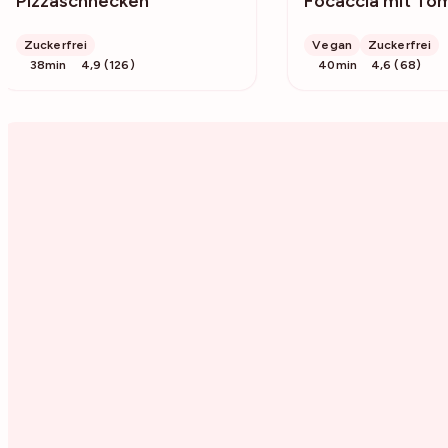
Pizzaschnecken
Focaccia mit To
Zuckerfrei
Vegan
Zuckerfrei
38min
4,9 (126)
40min
4,6 (68)