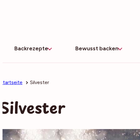
Zum
Inhalt
springen
Backrezepte
Bewusst backen
Startseite
Silvester
Silvester