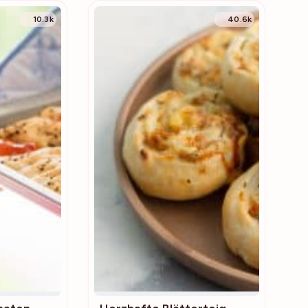
10.3k
40.6k