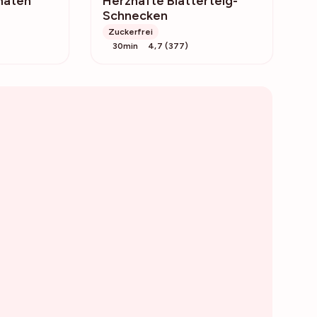
maten
Herzhafte Blätterteig-
Schnecken
Zuckerfrei
30min
4,7 (377)