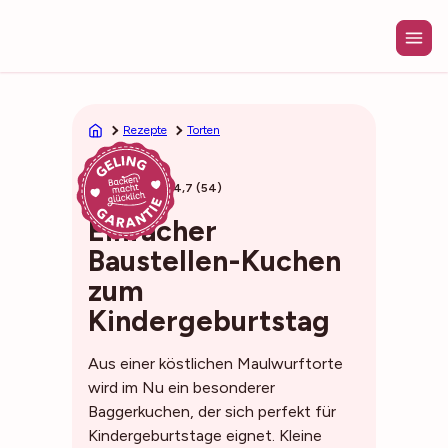
Zum
Inhalt
springen
Rezepte
Torten
50min
4,7 (54)
Einfacher
Baustellen-Kuchen
zum
Kindergeburtstag
Aus einer köstlichen Maulwurftorte
wird im Nu ein besonderer
Baggerkuchen, der sich perfekt für
Kindergeburtstage eignet. Kleine