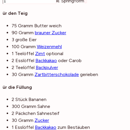
–
kl. Springform
+
Für den Teig
75
Gramm
Butter
weich
90
Gramm
brauner Zucker
3
große
Eier
100
Gramm
Weizenmehl
1
Teelöffel
Zimt
optional
2
Esslöffel
Backkakao
oder Carob
2
Teelöffel
Backpulver
30
Gramm
Zartbitterschokolade
gerieben
Für die Füllung
2
Stück
Bananen
300
Gramm
Sahne
2
Päckchen
Sahnesteif
30
Gramm
Zucker
1
Esslöffel
Backkakao
zum Bestäuben