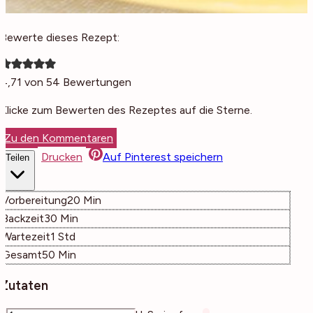
Bewerte dieses Rezept:
4,71
von
54
Bewertungen
Klicke zum Bewerten des Rezeptes auf die Sterne.
Zu den Kommentaren
Drucken
Auf Pinterest speichern
Teilen
Minuten
Vorbereitung
20
Min
Minuten
Backzeit
30
Min
Stunde
Wartezeit
1
Std
Minuten
Gesamt
50
Min
Zutaten