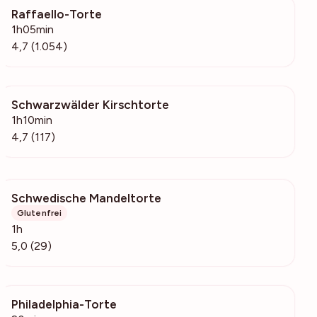
Raffaello-Torte
70.2k
1h05min
4,7 (1.054)
Schwarzwälder Kirschtorte
1284
1h10min
4,7 (117)
Schwedische Mandeltorte
1533
Glutenfrei
1h
5,0 (29)
Philadelphia-Torte
3965