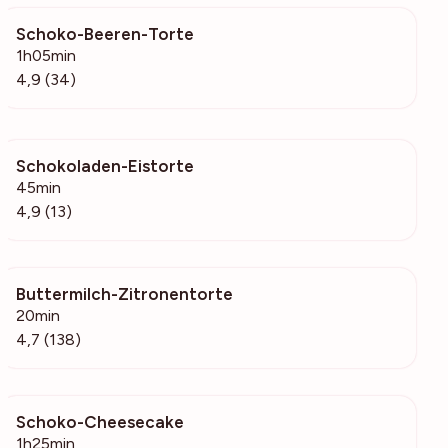
Schoko-Beeren-Torte
930
1h05min
4,9 (34)
Schokoladen-Eistorte
681
45min
4,9 (13)
Buttermilch-Zitronentorte
10k
20min
4,7 (138)
Schoko-Cheesecake
2969
1h25min