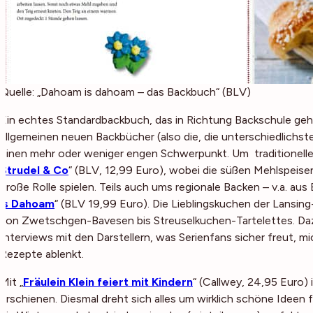
Quelle: „Dahoam is dahoam – das Backbuch“ (BLV)
Ein echtes Standardbackbuch, das in Richtung Backschule geht
allgemeinen neuen Backbücher (also die, die unterschiedlichst
einen mehr oder weniger engen Schwerpunkt. Um traditionelle G
Strudel & Co
“ (BLV, 12,99 Euro), wobei die süßen Mehlspeisen
große Rolle spielen. Teils auch ums regionale Backen – v.a. au
is Dahoam
“ (BLV 19,99 Euro). Die Lieblingskuchen der Lansing
von Zwetschgen-Bavesen bis Streuselkuchen-Tartelettes. Da
Interviews mit den Darstellern, was Serienfans sicher freut, m
Rezepte ablenkt.
Mit „
Fräulein Klein feiert mit Kindern
“ (Callwey, 24,95 Euro)
erschienen. Diesmal dreht sich alles um wirklich schöne Ideen