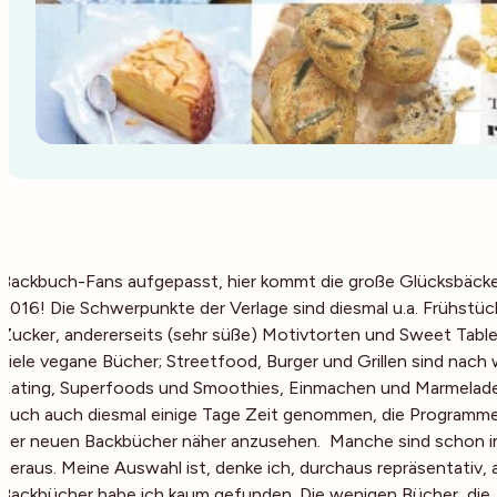
Backbuch-Fans aufgepasst, hier kommt die große Glücksbäcke
2016! Die Schwerpunkte der Verlage sind diesmal u.a. Frühstü
Zucker, andererseits (sehr süße) Motivtorten und Sweet Tabl
viele vegane Bücher; Streetfood, Burger und Grillen sind nac
Eating, Superfoods und Smoothies, Einmachen und Marmelad
euch auch diesmal einige Tage Zeit genommen, die Programme
der neuen Backbücher näher anzusehen. Manche sind schon im
heraus. Meine Auswahl ist, denke ich, durchaus repräsentativ, 
Backbücher habe ich kaum gefunden. Die wenigen Bücher, die