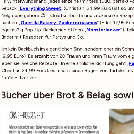
bis Winterwunderland; jedes einzelne (mir teils zuuu) perfekt
Gebäck. „
Everything Sweet
„
(Christian, 24,99 Euro) ist so unt
Zielgruppe gehöre 😉 : „Quietschbunte und zuckersüße Rezept
machen. „
Guerilla Bakery. Zuckerorgasmus
“ (Edel, 17,95 Eu
regelmäßig Pop-Up-Bäckereien öffnen. „
Monsterlecker
“ (Höl
Kinder mit Rezepten für Partys und Co.
Um kein Backbuch im eigentlichen Sinn, sondern eher ein Schmö
29,95 Euro). Es erzählt von 20 Frauen und ihren Traum vom ei
lieben sie, welche Rezepte? In eine ähnliche Richtung geht „
Pa
(Christian 24,99 Euro); es macht einen Bogen von Tartelettes 
Cafébesitzer vor.
Bücher über Brot & Belag sow