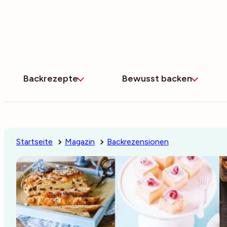
Zum
Inhalt
springen
Backrezepte
Bewusst backen
Startseite
Magazin
Backrezensionen