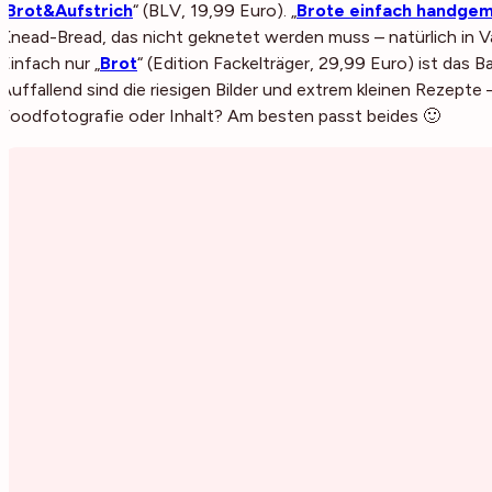
„
Brot&Aufstrich
“ (BLV, 19,99 Euro). „
Brote einfach handge
Knead-Bread, das nicht geknetet werden muss – natürlich in Va
Einfach nur „
Brot
“ (Edition Fackelträger, 29,99 Euro) ist das
Auffallend sind die riesigen Bilder und extrem kleinen Rezept
Foodfotografie oder Inhalt? Am besten passt beides 🙂