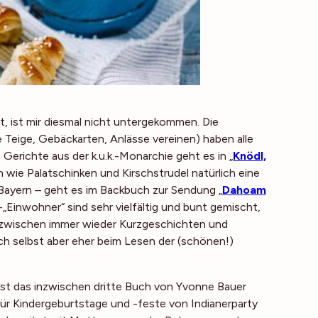
, ist mir diesmal nicht untergekommen. Die
e Teige, Gebäckarten, Anlässe vereinen) haben alle
erichte aus der k.u.k.-Monarchie geht es in „
Knödl,
 wie Palatschinken und Kirschstrudel natürlich eine
s Bayern – geht es im Backbuch zur Sendung „
Dahoam
-„Einwohner“ sind sehr vielfältig und bunt gemischt,
zwischen immer wieder Kurzgeschichten und
ich selbst aber eher beim Lesen der (schönen!)
 ist das inzwischen dritte Buch von Yvonne Bauer
 für Kindergeburtstage und -feste von Indianerparty