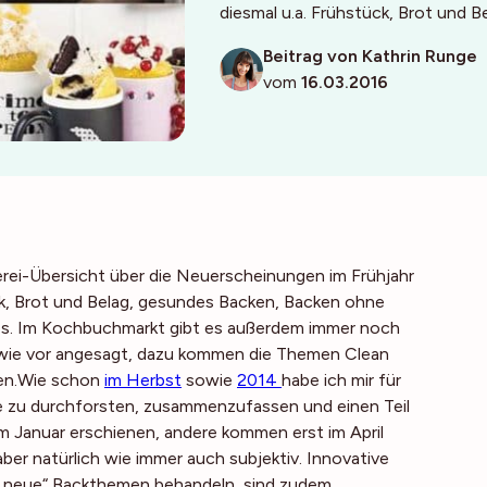
diesmal u.a. Frühstück, Brot und 
Beitrag von Kathrin Runge
vom
16.03.2016
rei-Übersicht über die Neuerscheinungen im Frühjahr
ck, Brot und Belag, gesundes Backen, Backen ohne
es. Im
Koch
buchmarkt gibt es außerdem immer noch
h wie vor angesagt, dazu kommen die Themen Clean
en.Wie schon
im Herbst
sowie
2014
habe ich mir für
 zu durchforsten, zusammenzufassen und einen Teil
 Januar erschienen, andere kommen erst im April
aber natürlich wie immer auch subjektiv. Innovative
 „neue“ Backthemen behandeln, sind zudem