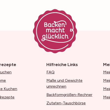
rezepte
Hilfreiche Links
Me
kuchen
FAQ
Mei
eme
Maße und Gewichte
Mei
umrechnen
te Kuchen
Mei
Backformgrößen-Rechner
drezepte
Mei
Zutaten-Tauschbörse