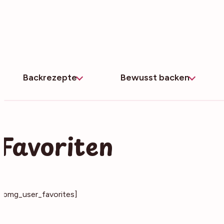
Zum
Inhalt
springen
Backrezepte
Bewusst backen
Favoriten
[bmg_user_favorites]