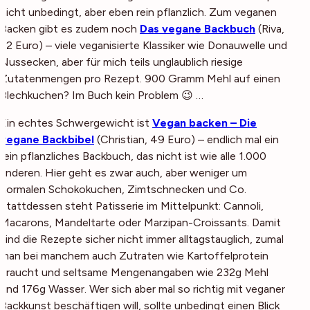
nicht unbedingt, aber eben rein pflanzlich. Zum veganen
Backen gibt es zudem noch
Das vegane Backbuch
(
Riva,
22 Euro
) – viele veganisierte Klassiker wie Donauwelle und
Nussecken, aber für mich teils unglaublich riesige
Zutatenmengen pro Rezept. 900 Gramm Mehl auf einen
Blechkuchen? Im Buch kein Problem 😉 …
Ein echtes Schwergewicht ist
Vegan backen – Die
vegane Backbibel
(
Christian, 49 Euro
) – endlich mal ein
rein pflanzliches Backbuch, das nicht ist wie alle 1.000
anderen. Hier geht es zwar auch, aber weniger um
normalen Schokokuchen, Zimtschnecken und Co.
Stattdessen steht Patisserie im Mittelpunkt: Cannoli,
Macarons, Mandeltarte oder Marzipan-Croissants. Damit
sind die Rezepte sicher nicht immer alltagstauglich, zumal
man bei manchem auch Zutraten wie Kartoffelprotein
braucht und seltsame Mengenangaben wie 232g Mehl
und 176g Wasser. Wer sich aber mal so richtig mit veganer
Backkunst beschäftigen will, sollte unbedingt einen Blick