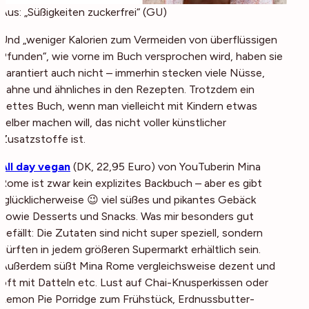
Aus: „Süßigkeiten zuckerfrei“ (GU)
Und „weniger Kalorien zum Vermeiden von überflüssigen
Pfunden“, wie vorne im Buch versprochen wird, haben sie
garantiert auch nicht – immerhin stecken viele Nüsse,
Sahne und ähnliches in den Rezepten. Trotzdem ein
nettes Buch, wenn man vielleicht mit Kindern etwas
selber machen will, das nicht voller künstlicher
Zusatzstoffe ist.
All day vegan
(DK, 22,95 Euro) von YouTuberin Mina
Rome ist zwar kein explizites Backbuch – aber es gibt
(glücklicherweise 😉 viel süßes und pikantes Gebäck
sowie Desserts und Snacks. Was mir besonders gut
gefällt: Die Zutaten sind nicht super speziell, sondern
dürften in jedem größeren Supermarkt erhältlich sein.
Außerdem süßt Mina Rome vergleichsweise dezent und
oft mit Datteln etc. Lust auf Chai-Knusperkissen oder
Lemon Pie Porridge zum Frühstück, Erdnussbutter-