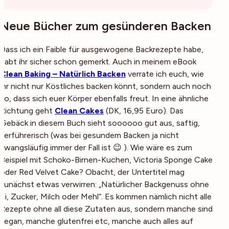
Neue Bücher zum gesünderen Backen
Dass ich ein Faible für ausgewogene Backrezepte habe,
habt ihr sicher schon gemerkt. Auch in meinem eBook
Clean Baking – Natürlich Backen
verrate ich euch, wie
ihr nicht nur Köstliches backen könnt, sondern auch noch
so, dass sich euer Körper ebenfalls freut. In eine ähnliche
Richtung geht
Clean Cakes
(
DK, 16,95 Euro
). Das
Gebäck in diesem Buch sieht soooooo gut aus, saftig,
verführerisch (was bei gesundem Backen ja nicht
zwangsläufig immer der Fall ist 😉 ). Wie wäre es zum
Beispiel mit Schoko-Birnen-Kuchen, Victoria Sponge Cake
oder Red Velvet Cake? Obacht, der Untertitel mag
zunächst etwas verwirren: „Natürlicher Backgenuss ohne
Ei, Zucker, Milch oder Mehl“. Es kommen nämlich nicht alle
Rezepte ohne all diese Zutaten aus, sondern manche sind
vegan, manche glutenfrei etc, manche auch alles auf