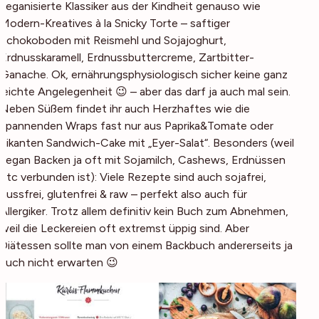
veganisierte Klassiker aus der Kindheit genauso wie
Modern-Kreatives à la Snicky Torte – saftiger
Schokoboden mit Reismehl und Sojajoghurt,
Erdnusskaramell, Erdnussbuttercreme, Zartbitter-
Ganache. Ok, ernährungsphysiologisch sicher keine ganz
leichte Angelegenheit 😉 – aber das darf ja auch mal sein.
Neben Süßem findet ihr auch Herzhaftes wie die
spannenden Wraps fast nur aus Paprika&Tomate oder
pikanten Sandwich-Cake mit „Eyer-Salat“. Besonders (weil
vegan Backen ja oft mit Sojamilch, Cashews, Erdnüssen
etc verbunden ist): Viele Rezepte sind auch sojafrei,
nussfrei, glutenfrei & raw – perfekt also auch für
Allergiker. Trotz allem definitiv kein Buch zum Abnehmen,
weil die Leckereien oft extremst üppig sind. Aber
Diätessen sollte man von einem Backbuch andererseits ja
auch nicht erwarten 😉