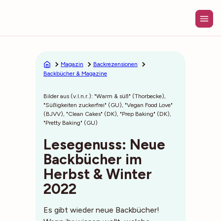
Zum
Inhalt
springen
Magazin
Backrezensionen
Backbücher & Magazine
Bilder aus (v.l.n.r.): "Warm & süß" (Thorbecke),
"Süßigkeiten zuckerfrei" (GU), "Vegan Food Love"
(BJVV), "Clean Cakes" (DK), "Prep Baking" (DK),
"Pretty Baking" (GU)
Lesegenuss: Neue
Backbücher im
Herbst & Winter
2022
Es gibt wieder neue Backbücher!