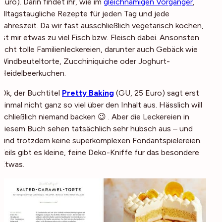
Euro)
. Darin findet ihr, wie im
gleichnamigen Vorgänger
,
alltagstaugliche Rezepte für jeden Tag und jede
Jahreszeit. Da wir fast ausschließlich vegetarisch kochen,
ist mir etwas zu viel Fisch bzw. Fleisch dabei. Ansonsten
echt tolle Familienleckereien, darunter auch Gebäck wie
Windbeuteltorte, Zucchiniquiche oder Joghurt-
Heidelbeerkuchen.
Ok, der Buchtitel
Pretty Baking
(
GU, 25 Euro
) sagt erst
einmal nicht ganz so viel über den Inhalt aus. Hässlich will
schließlich niemand backen 😉 . Aber die Leckereien in
diesem Buch sehen tatsächlich sehr hübsch aus – und
sind trotzdem keine superkomplexen Fondantspielereien.
Teils gibt es kleine, feine Deko-Kniffe für das besondere
Etwas.