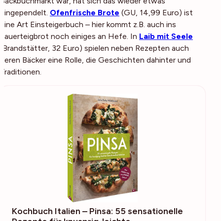
Backbuchmarkt war, hat sich das wieder etwas
eingependelt.
Ofenfrische Brote
(
GU, 14,99 Euro
) ist
eine Art Einsteigerbuch – hier kommt z.B. auch ins
Sauerteigbrot noch einiges an Hefe. In
Laib mit Seele
(
Brandstätter, 32 Euro
) spielen neben Rezepten auch
deren Bäcker eine Rolle, die Geschichten dahinter und
Traditionen.
Kochbuch Italien – Pinsa: 55 sensationelle