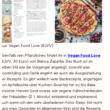
Aus: Vegan Food Love (BJVV)
Ebenfalls rein Pflanzliches findet ihr in
Vegan Food Love
(
BJVV, 30 Euro
) von Bianca Zapatka. Das Buch ist im
selben Stil wie die Vorgänger angelegt, sowohl was
Foodstyling und Optik angeht als auch die Ausgestaltung
der Rezepte. Es gibt wirklich viele Backrezepte, angefagen
von Apfelküchle über Kuchen-Bowl bis hin zu No Bake
Brownie-Herzen (und sowas wie vegane Hähnchenkeulen
oder Frikadellen 😉 ). Absolut einladend und inspirierend,
auch wenn ich den sehr überladenen Foto-Deko-Stil nicht
ganz mag. Gesünder im allgemeinen Sinn sind die Rezepte