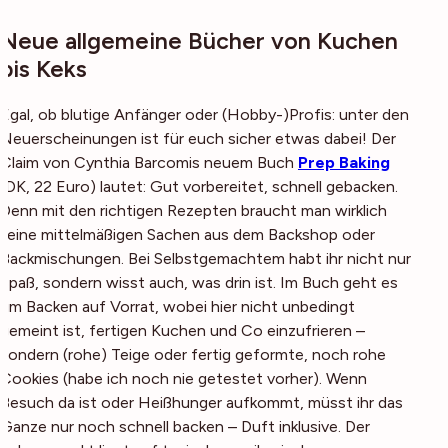
Neue allgemeine Bücher von Kuchen
bis Keks
Egal, ob blutige Anfänger oder (Hobby-)Profis: unter den
Neuerscheinungen ist für euch sicher etwas dabei! Der
Claim von Cynthia Barcomis neuem Buch
Prep Baking
(
DK, 22 Euro
) lautet: Gut vorbereitet, schnell gebacken.
Denn mit den richtigen Rezepten braucht man wirklich
keine mittelmäßigen Sachen aus dem Backshop oder
Backmischungen. Bei Selbstgemachtem habt ihr nicht nur
Spaß, sondern wisst auch, was drin ist. Im Buch geht es
um Backen auf Vorrat, wobei hier nicht unbedingt
gemeint ist, fertigen Kuchen und Co einzufrieren –
sondern (rohe) Teige oder fertig geformte, noch rohe
Cookies (habe ich noch nie getestet vorher). Wenn
Besuch da ist oder Heißhunger aufkommt, müsst ihr das
Ganze nur noch schnell backen – Duft inklusive. Der