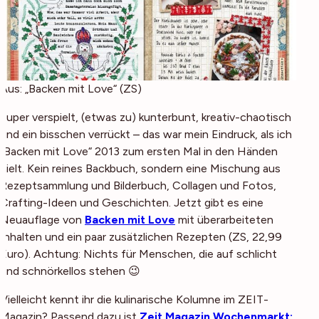
Aus: „Backen mit Love“ (ZS)
Super verspielt, (etwas zu) kunterbunt, kreativ-chaotisch
und ein bisschen verrückt – das war mein Eindruck, als ich
„Backen mit Love“ 2013 zum ersten Mal in den Händen
hielt. Kein reines Backbuch, sondern eine Mischung aus
Rezeptsammlung und Bilderbuch, Collagen und Fotos,
Crafting-Ideen und Geschichten. Jetzt gibt es eine
Neuauflage von
Backen mit Love
mit überarbeiteten
Inhalten und ein paar zusätzlichen Rezepten (
ZS, 22,99
Euro
). Achtung: Nichts für Menschen, die auf schlicht
und schnörkellos stehen 😉
Vielleicht kennt ihr die kulinarische Kolumne im ZEIT-
Magazin? Passend dazu ist
Zeit Magazin Wochenmarkt: