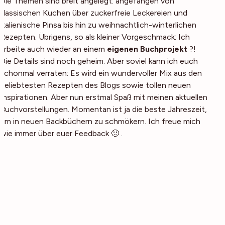
Die Themen sind breit angelegt: angefangen von
klassischen Kuchen über zuckerfreie Leckereien und
italienische Pinsa bis hin zu weihnachtlich-winterlichen
Rezepten. Übrigens, so als kleiner Vorgeschmack: Ich
arbeite auch wieder an einem
eigenen Buchprojekt
?!
Die Details sind noch geheim. Aber soviel kann ich euch
schonmal verraten: Es wird ein wundervoller Mix aus den
beliebtesten Rezepten des Blogs sowie tollen neuen
Inspirationen. Aber nun erstmal Spaß mit meinen aktuellen
Buchvorstellungen. Momentan ist ja die beste Jahreszeit,
um in neuen Backbüchern zu schmökern. Ich freue mich
wie immer über euer Feedback 🙂 .