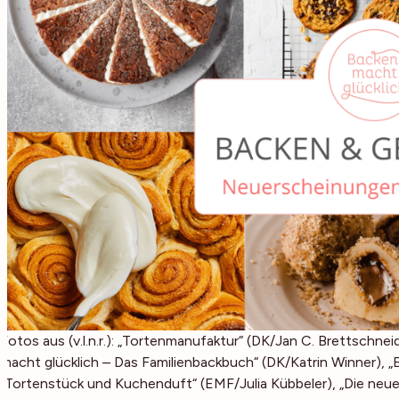
Fotos aus (v.l.n.r.): „Tortenmanufaktur“ (DK/Jan C. Brettschnei
macht glücklich – Das Familienbackbuch“ (DK/Katrin Winner), 
„Tortenstück und Kuchenduft“ (EMF/Julia Kübbeler), „Die neu