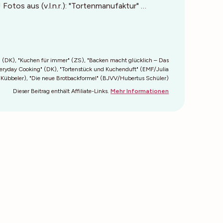
otos aus (v.l.n.r.): "Tortenmanufaktur" …
ur" (DK), "Kuchen für immer" (ZS), "Backen macht glücklich – Das
eryday Cooking" (DK), "Tortenstück und Kuchenduft" (EMF/Julia
Kübbeler), "Die neue Brotbackformel" (BJVV/Hubertus Schüler)
Dieser Beitrag enthält Affiliate-Links.
Mehr Informationen