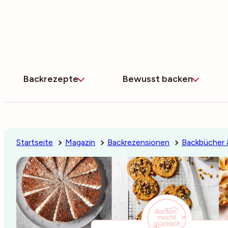
Zum
Inhalt
springen
Backrezepte
Bewusst backen
Startseite
Magazin
Backrezensionen
Backbücher 