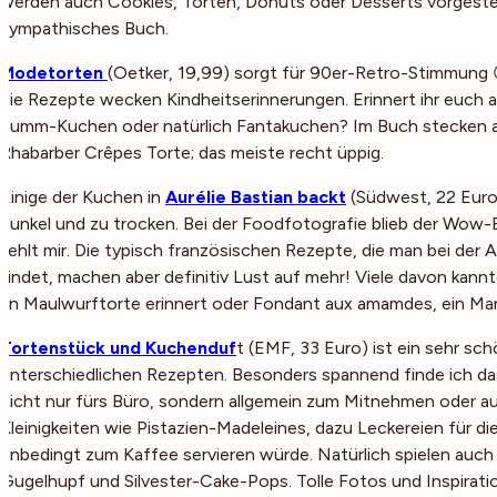
werden auch Cookies, Torten, Donuts oder Desserts vorgestellt
sympathisches Buch.
Modetorten
(Oetker, 19,99) sorgt für 90er-Retro-Stimmung 
die Rezepte wecken Kindheitserinnerungen. Erinnert ihr euc
dumm-Kuchen oder natürlich Fantakuchen? Im Buch stecken 
Rhabarber Crêpes Torte; das meiste recht üppig.
Einige der Kuchen in
Aurélie Bastian backt
(Südwest, 22 Euro)
dunkel und zu trocken. Bei der Foodfotografie blieb der Wow-Ef
fehlt mir. Die typisch französischen Rezepte, die man bei der
findet, machen aber definitiv Lust auf mehr! Viele davon kann
an Maulwurftorte erinnert oder Fondant aux amamdes, ein Ma
Tortenstück und Kuchenduf
t (EMF, 33 Euro) ist ein sehr s
unterschiedlichen Rezepten. Besonders spannend finde ich da
nicht nur fürs Büro, sondern allgemein zum Mitnehmen oder 
Kleinigkeiten wie Pistazien-Madeleines, dazu Leckereien für di
unbedingt zum Kaffee servieren würde. Natürlich spielen auch 
Gugelhupf und Silvester-Cake-Pops. Tolle Fotos und Inspiratio