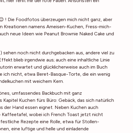
; hier fehlt mir der rote Faden. Ansonsten ein
😉 ! Die Foodfotos überzeugen mich nicht ganz, aber
h an Kreationen namens Ameisen-Kuchen, Fress-mich-
auch neue Ideen wie Peanut Brownie Naked Cake und
 sehen noch nicht durchgebacken aus, andere viel zu
fekt blieb irgendwie aus; auch eine inhaltliche Linie
 Autorin erwartet und glücklicherweise auch im Buch
te ich nicht, etwa Beret-Basque-Torte, die ein wenig
ndelkuchen mit weichem Kern.
chönes, umfassendes Backbuch mit ganz
s Kapitel
Kuchen fürs Büro
: Gebäck, das sich natürlich
aus der Hand essen eignet. Neben Kuchen auch
e Kaffeetafel, wobei ich French Toast jetzt nicht
festliche Rezepte eine Rolle, etwa für Stollen-
nen, eine luftige und helle und einladende