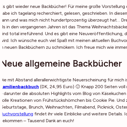
Es gibt wieder neue Backbücher! Für meine große Vorstellun
habe ich tagelang recherchiert, gelesen, geschrieben. In diese
kann und was mich nicht hundertprozentig überzeugt hat… Drei
als in den vergangenen Jahren ist das Thema Weihnachtsbäckerei
sind total irreführend. Und es gibt eine Neuveröffentlichung, d
wird. Ich wünsche euch viel Spaß mit meinen aktuellen Buchvo
in neuen Backbüchern zu schmökern. Ich freue mich wie immer
Neue allgemeine Backbücher
Die mit Abstand allerallerwichtigste Neuerscheinung für mich i
Familienbackbuch
(
DK, 24,95 Euro
) 🙂 Knapp 200 Seiten voll
– darunter die absoluten Highlights vom Blog von Käsekuchen ü
tolle Kreationen von Frühstückshörnchen bis Cookie Pie. Und z
Geburtstage, Brunch, Weihnachten, Filmabend, Picknick, Oste
Buchvorstellung
findet ihr viele Einblicke und weitere Details.
bekommen – Tausend Dank an euch!