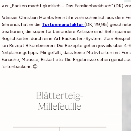
Aus: „Backen macht glücklich – Das Familienbackbuch“ (DK) von
Patissier Christian Hümbs kennt ihr wahrscheinlich aus dem 
Behrends hat er die
Tortenmanufaktur
(DK, 29,95) geschrieb
Kreationen, die super für besondere Anlässe sind. Sehr spanne
Möglichkeiten durch eine Art Baukasten-System. Zum Beispie
von Rezept B kombinieren. Die Rezepte gehen jeweils über 4-6 Se
Zeitplanungstipps. Mir gefällt, dass keine Motivtorten mit Fon
Ganache, Mousse, Biskuit etc. Die Ergebnisse sehen genial aus; 
Tortenbäckerin 😉