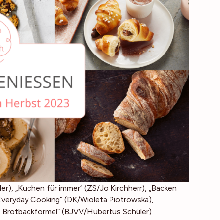
der), „Kuchen für immer“ (ZS/Jo Kirchherr), „Backen
„Everyday Cooking“ (DK/Wioleta Piotrowska),
e Brotbackformel“ (BJVV/Hubertus Schüler)