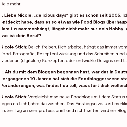
viele mehr.
1. Liebe Nicole, „delicious days“ gibt es schon seit 2005. Ic
entdeckt habe, dass es so etwas wie Food Blogs überhaupt 
damit zusammenhängt, längst nicht mehr nur dein Hobby. A
was ist dein Beruf?
Nicole Stich
: Da ich freiberuflich arbeite, hängt das immer vo
Food-Fotografie, Rezeptentwicklung und das Schreiben rund u
wieder an (digitalen) Konzepten oder entwickle Designs und L
2. Als du mit dem Bloggen begonnen hast, war das in Deut
vergangenen 10 Jahren hat sich die Foodbloggerszene sta
Veränderungen, was findest du toll, was stört dich viellei
Nicole Stich
: Vergleicht man neue Foodblogs mit dem Status
liegen da Lichtjahre dazwischen. Das Einstiegsniveau ist merk
ersten Tag an sehr professionell und nicht selten wird ein Blo