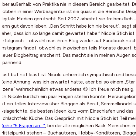
aber außerhalb von Praktika nie in diesem Bereich gearbeitet. 
Jobben in einer Werbeagentur ist sie quasi in die Bereiche Des
digitale Medien gerutscht. Seit 2007 arbeitet sie freiberuflich 
kann gut davon leben. „Den Schritt habe ich nie bereut“, sagt si
„eher, dass ich so lange damit gewartet habe.“ Nicole Stich ist
erfolgreich – obwohl man ihren Blog weder auf Facebook noc
Instagram findet, obwohl es inzwischen teils Monate dauert, b
neuer Blogbeitrag erscheint. Das macht sie in meinen Augen s
spannend.
Last but not least ist Nicole unheimlich sympathisch und besc
Keine Ahnung, was ich erwartet hatte, aber bei so einem „Star
Szene“ wahrscheinlich etwas anderes 😉 Ich freue mich riesig,
ich Nicole kürzlich ein paar Fragen stellen konnte. Herausge
ist ein tolles Interview über Bloggen als Beruf, Semmelknödel 
Asiagerichte, die besten Ideen kurz vorm Einschlafen und das
Schlachtfeld Küche. Das Gespräch mit Nicole Stich ist Teil me
Reihe “5 Fragen an…”
, bei der alle möglichen Back-Menschen i
Mittelpunkt stehen – Buchautoren, Hobby-Konditoren, Blogg