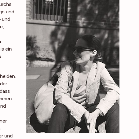
Durchs
ign und
– und
e,
h
is ein
o
heiden.
 der
 dass
kommen
und
iner
m
er und