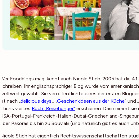
Wer Foodblogs mag, kennt auch Nicole Stich. 2005 hat die 41
schreiben. Ihr englischsprachiger Blog wurde vom amerikanisc
weltweit gewählt. Sie veröffentlichte eines der ersten Blogg
ist nach „
delicious days
„, „
Geschenkideen aus der Küche
“ und „
Stichs viertes
Buch „Reisehunger“
erschienen. Darin nimmt sie i
USA-Portugal-Frankreich-Italien-Dubai-Griechenland-Singapur
über Pakoras bis hin zu Souvlaki (und natürlich gibt es auch un
Nicole Stich hat eigentlich Rechtswissenschaftschaften studi