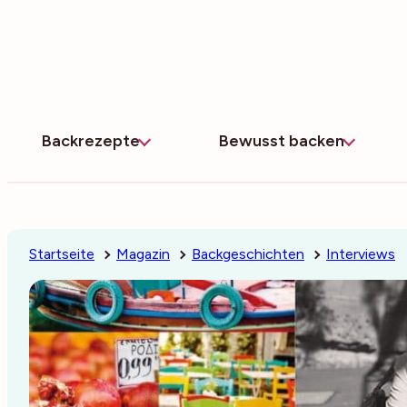
Zum
Inhalt
springen
Backrezepte
Bewusst backen
Startseite
Magazin
Backgeschichten
Interviews