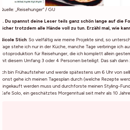
Quelle: „Reisehunger“ / GU
3. Du spannst deine Leser teils ganz schön lange auf die Fo
sicher trotzdem alle Hände voll zu tun. Erzähl mal, wie kan
Nicole Stich
: So vielfältig wie meine Projekte sind, so untersc
Tage stehe ich nur in der Küche, manche Tage verbringe ich au
Fotoproduktion für Reisehunger, die ich komplett allein gest
mit diesem Umfang 3 oder 4 Personen beteiligt. Das sah dann 
Ich bin Frühaufsteher und werde spätestens um 6 Uhr von selb
sonst gehe ich meinen Tagesplan durch (welche Rezepte werde
eingekauft werden muss und durchforste meinen Styling-Fund
Cafe Solo, ein geschätztes Morgenritual seit mehr als 10 Jahre