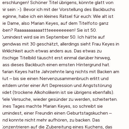
verschlungen! Schöner Titel übrigens, könnte glatt von
mir sein :-). Bevor ich mit der Vorstellung des Backbuchs
beginne, habe ich ein kleines Rätsel für euch: Wie alt ist
die Dame, also Marian Keyes, auf dem Titelfoto ganz
oben? Raaaaaaaaaaattteeeeeeeeen! Sie ist 50.
Zumindest wird sie im September 50. Ich hätte auf
irgendwas mit 30 geschätzt, allerdings sieht Frau Keyes in
Wirklichkeit auch etwas anders aus. Das etwas zu
kitschige Titelbild täuscht erst einmal darüber hinweg,
dass dieses Backbuch einen ernsten Hintergrund hat.
Marian Keyes hatte Jahrzehnte lang nichts mit Backen am
Hut – bis sie einen Nervenzusammenbruch erlitt und
seitdem unter einer Art Depression und Angststörung
leidet (trockene Alkoholikerin ist sie übrigens ebenfalls).
Viele Versuche, wieder gesünder zu werden, scheiterten.
Eines Tages machte Marian Keyes, so schreibt sie
zumindest, einer Freundin einen Geburtstagskuchen –
und konnte nicht mehr aufhören, zu backen. Das
Konzentrieren auf die Zubereitung eines Kuchens, das