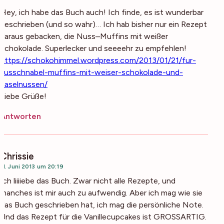
Hey, ich habe das Buch auch! Ich finde, es ist wunderbar
geschrieben (und so wahr)… Ich hab bisher nur ein Rezept
daraus gebacken, die Nuss–Muffins mit weißer
Schokolade. Superlecker und seeeehr zu empfehlen!
https://schokohimmel.wordpress.com/2013/01/21/fur-
susschnabel-muffins-mit-weiser-schokolade-und-
haselnussen/
Liebe Grüße!
Antworten
Chrissie
11. Juni 2013 um 20:19
Ich liiiiebe das Buch. Zwar nicht alle Rezepte, und
manches ist mir auch zu aufwendig. Aber ich mag wie sie
das Buch geschrieben hat, ich mag die persönliche Note.
Und das Rezept für die Vanillecupcakes ist GROSSARTIG.