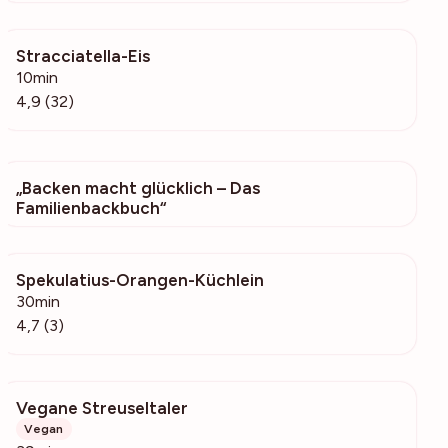
Stracciatella-Eis
7329
10min
4,9 (32)
„Backen macht glücklich – Das
166
Familienbackbuch“
Spekulatius-Orangen-Küchlein
180
30min
4,7 (3)
Vegane Streuseltaler
277
Vegan