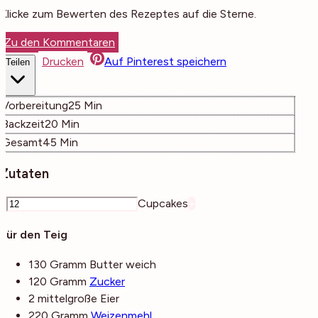
Klicke zum Bewerten des Rezeptes auf die Sterne.
Zu den Kommentaren
Drucken
Auf Pinterest speichern
Teilen
Minuten
Vorbereitung
25
Min
Minuten
Backzeit
20
Min
Minuten
Gesamt
45
Min
Zutaten
–
Cupcakes
+
Für den Teig
130
Gramm
Butter
weich
120
Gramm
Zucker
2
mittelgroße
Eier
220
Gramm
Weizenmehl