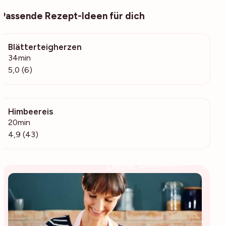
Passende Rezept-Ideen für dich
Blätterteigherzen
1296
34min
5,0 (6)
Himbeereis
2484
20min
4,9 (43)
Deine Glücksbäckerin