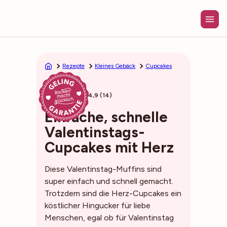
Zum
Inhalt
springen
Rezepte
Kleines Gebäck
Cupcakes
45min
4,9 (14)
Einfache, schnelle
Valentinstags-
Cupcakes mit Herz
Diese Valentinstag-Muffins sind
super einfach und schnell gemacht.
Trotzdem sind die Herz-Cupcakes ein
köstlicher Hingucker für liebe
Menschen, egal ob für Valentinstag