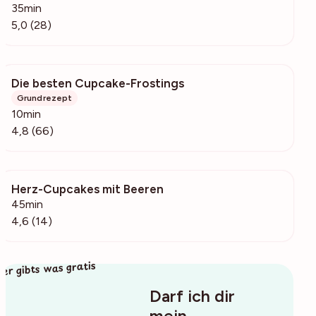
35min
5,0 (28)
Die besten Cupcake-Frostings
10.4k
Grundrezept
10min
4,8 (66)
Herz-Cupcakes mit Beeren
264
45min
4,6 (14)
ier gibts was gratis
Darf ich dir