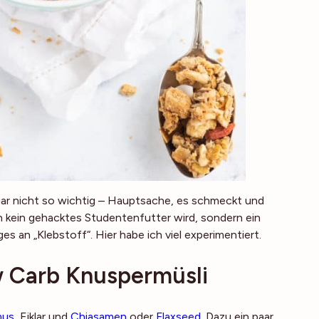
ar nicht so wichtig – Hauptsache, es schmeckt und
n kein gehacktes Studentenfutter wird, sondern ein
s an „Klebstoff“. Hier habe ich viel experimentiert.
w Carb Knuspermüsli
us
, Eiklar und
Chiasamen
oder
Flaxseed
. Dazu ein paar