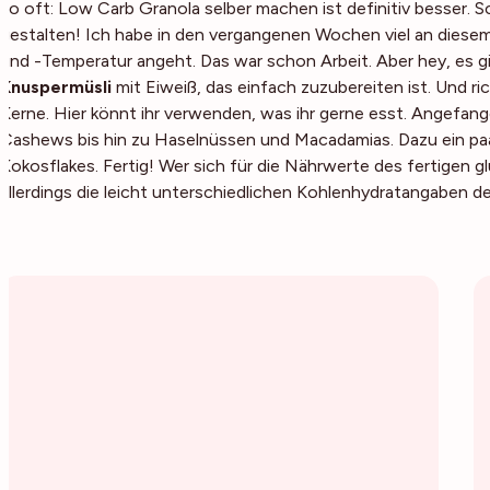
so oft: Low Carb Granola selber machen ist definitiv besser. 
gestalten! Ich habe in den vergangenen Wochen viel an diese
und -Temperatur angeht. Das war schon Arbeit. Aber hey, es gib
Knuspermüsli
mit Eiweiß, das einfach zuzubereiten ist. Und ri
Kerne. Hier könnt ihr verwenden, was ihr gerne esst. Angefa
Cashews bis hin zu Haselnüssen und Macadamias. Dazu ein pa
Kokosflakes. Fertig! Wer sich für die Nährwerte des fertigen g
allerdings die leicht unterschiedlichen Kohlenhydratangaben d