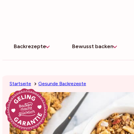
Zum
Inhalt
springen
Backrezepte
Bewusst backen
Startseite
Gesunde Backrezepte