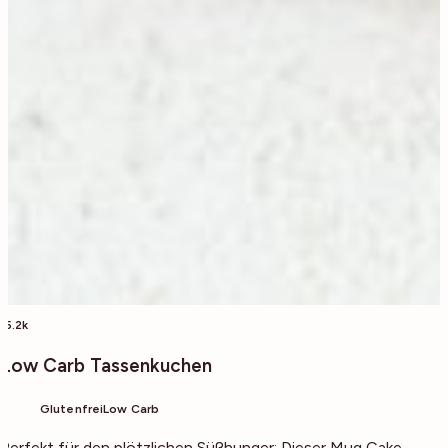
15.2k
Low Carb Tassenkuchen
Glutenfrei
Low Carb
Perfekt für den plötzlichen Süßhunger: Dieser Mug Cake