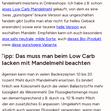
Mandelmehl meistens in Onlineshops. Ich habe z.B. schon
dieses Low Carb Mandelmehl
gekauft, von dem es eine
etwas „günstigere“ braune Version aus ungeschälten
Mandeln gibt (sollte man eher nicht für helles Gebäck
verwenden) sowie eine teurere
helle Version
aus
geschälten Mandeln. Empfehlen kann ich euch besonders
diese sehr neutrale, milde Sorte
, auch
dieses Bio-Produkt
sowie
diese günstigere Variante
.
Tipp: Das muss man beim Low Carb
Backen mit Mandelmehl beachten
Allgemein kann man in vielen Backrezepten 10 bis 20
Prozent Mehl durch Mandelmehl ersetzen. Es bindet
ähnlich wie Kokosmehl durch die vielen Ballaststoffe mehr
Flüssigkeit als Weizenmehl. Die Flüssigkeitsmenge muss
man dementsprechend z.B. durch ca. 10 % mehr Milch
oder ein zusätzliches Ei anpassen. Umgekehrt muss man
natürlich auch weniger Flüssigkeit verwenden, wenn man