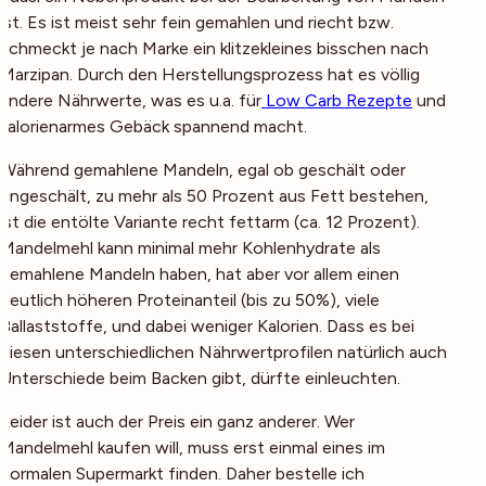
ist. Es ist meist sehr fein gemahlen und riecht bzw.
schmeckt je nach Marke ein klitzekleines bisschen nach
Marzipan. Durch den Herstellungsprozess hat es völlig
andere Nährwerte, was es u.a. für
Low Carb Rezepte
und
kalorienarmes Gebäck spannend macht.
Während gemahlene Mandeln, egal ob geschält oder
ungeschält, zu mehr als 50 Prozent aus Fett bestehen,
ist die entölte Variante recht fettarm (ca. 12 Prozent).
Mandelmehl kann minimal mehr Kohlenhydrate als
gemahlene Mandeln haben, hat aber vor allem einen
deutlich höheren Proteinanteil (bis zu 50%), viele
Ballaststoffe, und dabei weniger Kalorien. Dass es bei
diesen unterschiedlichen Nährwertprofilen natürlich auch
Unterschiede beim Backen gibt, dürfte einleuchten.
Leider ist auch der Preis ein ganz anderer. Wer
Mandelmehl kaufen will, muss erst einmal eines im
normalen Supermarkt finden. Daher bestelle ich