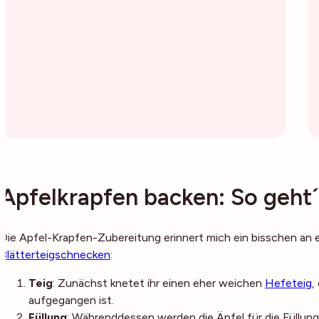
Apfelkrapfen backen: So geht´
Die Apfel-Krapfen-Zubereitung erinnert mich ein bisschen an
Blätterteigschnecken
:
Teig
: Zunächst knetet ihr einen eher weichen
Hefeteig
,
aufgegangen ist.
Füllung
: Währenddessen werden die Äpfel für die Füllung