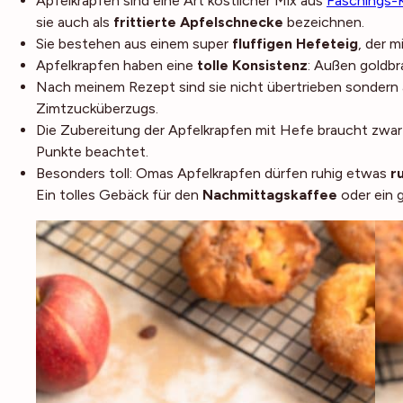
Apfelkrapfen sind eine Art köstlicher Mix aus
Faschings-
sie auch als
frittierte Apfelschnecke
bezeichnen.
Sie bestehen aus einem super
fluffigen Hefeteig
, der 
Apfelkrapfen haben eine
tolle Konsistenz
: Außen goldbr
Nach meinem Rezept sind sie nicht übertrieben sondern 
Zimtzucküberzugs.
Die Zubereitung der Apfelkrapfen mit Hefe braucht zwar 
Punkte beachtet.
Besonders toll: Omas Apfelkrapfen dürfen ruhig etwas
r
Ein tolles Gebäck für den
Nachmittagskaffee
oder ein 