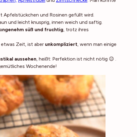
Krapfen,
Apfelstrudel
und
Zimtschnecke
. Man könnte
mit Apfelstückchen und Rosinen gefüllt wird.
aun und leicht knusprig, innen weich und saftig.
a
ngenehm süß und fruchtig
, trotz ihres
etwas Zeit, ist aber
unkompliziert
, wenn man einige
ustikal aussehen
, heißt: Perfektion ist nicht nötig 😉 .
gemütliches Wochenende!