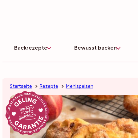
Zum
Inhalt
springen
Backrezepte
Bewusst backen
Startseite
Rezepte
Mehlspeisen