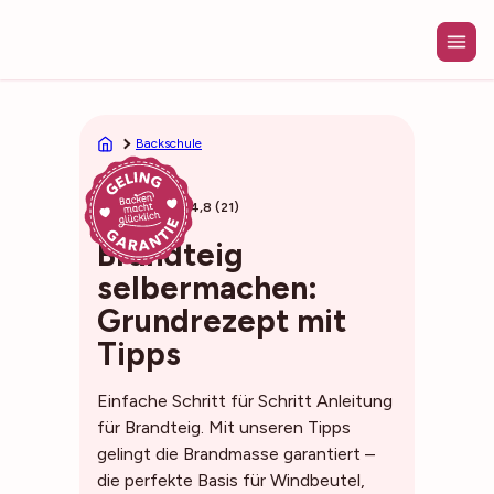
Zum
Inhalt
springen
Backschule
35min
4,8 (21)
Brandteig
selbermachen:
Grundrezept mit
Tipps
Einfache Schritt für Schritt Anleitung
für Brandteig. Mit unseren Tipps
gelingt die Brandmasse garantiert –
die perfekte Basis für Windbeutel,