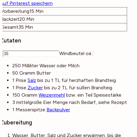
Auf Pinterest speichern
Minuten
Vorbereitung
15
Min
Minuten
Backzeit
20
Min
Minuten
Gesamt
35
Min
Zutaten
–
Windbeutel oä
+
250
Milliliter
Wasser
oder Milch
50
Gramm
Butter
1
Prise
Salz
bis zu 1 TL für herzhaften Brandteig
1
Prise
Zucker
bis zu 2 TL für süßen Brandteig
150
Gramm
Weizenmehl
bzw. ein Teil Speisestärke
3
mittelgroße
Eier
Menge nach Bedarf, siehe Rezept
1
Messerspitze
Backpulver
Zubereitung
Wasser, Butter, Salz und Zucker erwärmen, bis die