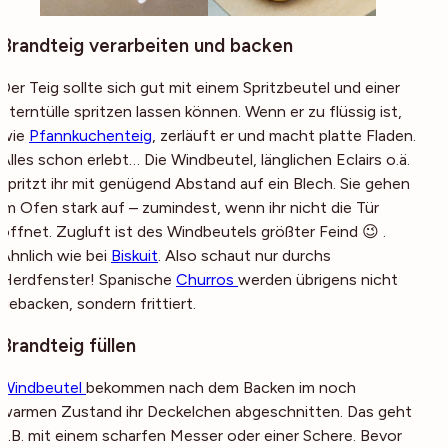
Brandteig verarbeiten und backen
Der Teig sollte sich gut mit einem Spritzbeutel und einer
Sterntülle spritzen lassen können. Wenn er zu flüssig ist,
wie
Pfannkuchenteig
, zerläuft er und macht platte Fladen.
Alles schon erlebt… Die Windbeutel, länglichen Eclairs o.ä.
spritzt ihr mit genügend Abstand auf ein Blech. Sie gehen
im Ofen stark auf – zumindest, wenn ihr nicht die Tür
öffnet. Zugluft ist des Windbeutels größter Feind 😉 .
Ähnlich wie bei
Biskuit
. Also schaut nur durchs
Herdfenster! Spanische
Churros
werden übrigens nicht
gebacken, sondern frittiert.
Brandteig füllen
Windbeutel
bekommen nach dem Backen im noch
warmen Zustand ihr Deckelchen abgeschnitten. Das geht
z.B. mit einem scharfen Messer oder einer Schere. Bevor