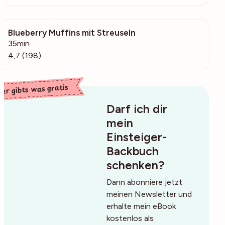
Blueberry Muffins mit Streuseln
10.2k
35min
4,7 (198)
ier gibts was gratis
Darf ich dir
mein
Einsteiger-
Backbuch
schenken?
Dann abonniere jetzt
meinen Newsletter und
erhalte mein eBook
kostenlos als