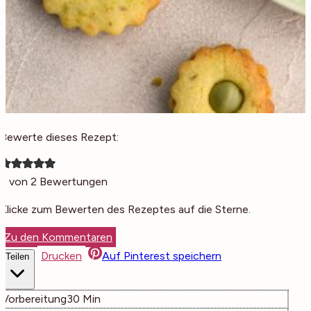
Bewerte dieses Rezept:
5
von
2
Bewertungen
Klicke zum Bewerten des Rezeptes auf die Sterne.
Zu den Kommentaren
Drucken
Auf Pinterest speichern
Teilen
Minuten
Vorbereitung
30
Min