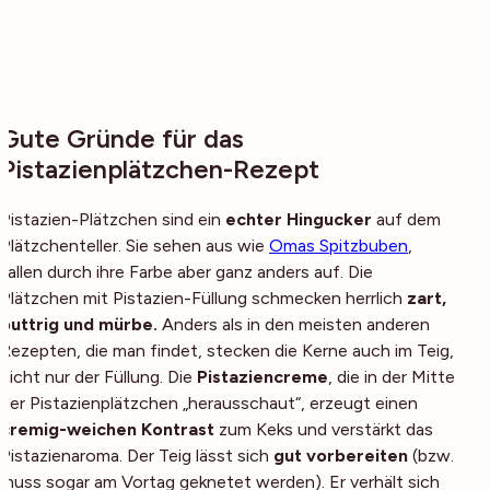
Gute Gründe für das
Pistazienplätzchen-Rezept
Pistazien-Plätzchen sind ein
echter Hingucker
auf dem
Plätzchenteller. Sie sehen aus wie
Omas Spitzbuben
,
fallen durch ihre Farbe aber ganz anders auf. Die
Plätzchen mit Pistazien-Füllung schmecken herrlich
zart,
buttrig und mürbe.
Anders als in den meisten anderen
Rezepten, die man findet, stecken die Kerne auch im Teig,
nicht nur der Füllung. Die
Pistaziencreme
, die in der Mitte
der Pistazienplätzchen „herausschaut“, erzeugt einen
cremig-weichen Kontrast
zum Keks und verstärkt das
Pistazienaroma. Der Teig lässt sich
gut vorbereiten
(bzw.
muss sogar am Vortag geknetet werden). Er verhält sich