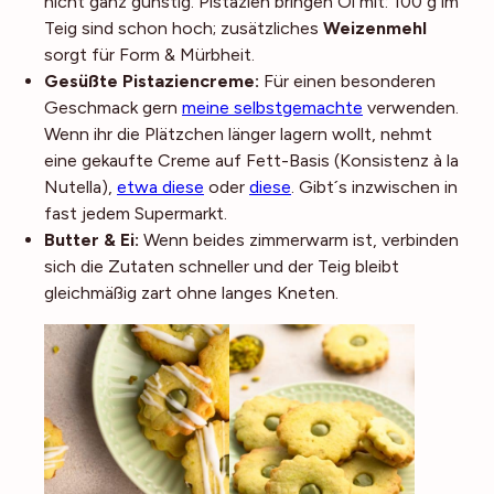
nicht ganz günstig. Pistazien bringen Öl mit: 100 g im
Teig sind schon hoch; zusätzliches
Weizenmehl
sorgt für Form & Mürbheit.
Gesüßte
Pistaziencreme:
Für einen besonderen
Geschmack gern
meine selbstgemachte
verwenden.
Wenn ihr die Plätzchen länger lagern wollt, nehmt
eine gekaufte Creme auf Fett-Basis (Konsistenz à la
Nutella),
etwa diese
oder
diese
. Gibt´s inzwischen in
fast jedem Supermarkt.
Butter & Ei:
Wenn beides zimmerwarm ist, verbinden
sich die Zutaten schneller und der Teig bleibt
gleichmäßig zart ohne langes Kneten.