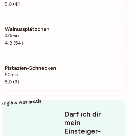
5,0 (4)
Walnussplätzchen
1253
40min
4,8 (54)
Pistazien-Schnecken
97
50min
5,0 (3)
ier gibts was gratis
Darf ich dir
mein
Einsteiger-