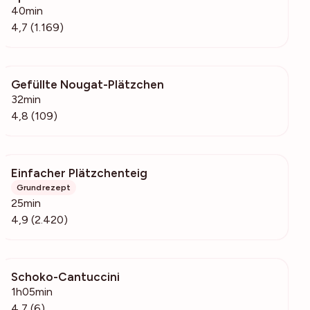
40min
4,7 (1.169)
Gefüllte Nougat-Plätzchen
14.3k
32min
4,8 (109)
Einfacher Plätzchenteig
147k
Grundrezept
25min
4,9 (2.420)
Schoko-Cantuccini
508
1h05min
4,7 (6)