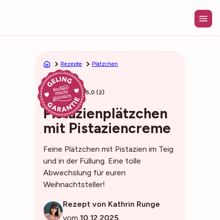
Zum
Inhalt
springen
Rezepte
Plätzchen
40min
5,0 (2)
Pistazienplätzchen
mit Pistaziencreme
Feine Plätzchen mit Pistazien im Teig
und in der Füllung. Eine tolle
Abwechslung für euren
Weihnachtsteller!
Rezept von Kathrin Runge
vom
10.12.2025