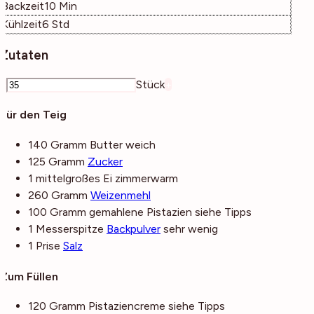
Minuten
Backzeit
10
Min
Stunden
Kühlzeit
6
Std
Zutaten
–
Stück
+
Für den Teig
140
Gramm
Butter
weich
125
Gramm
Zucker
1
mittelgroßes
Ei
zimmerwarm
260
Gramm
Weizenmehl
100
Gramm
gemahlene Pistazien
siehe Tipps
1
Messerspitze
Backpulver
sehr wenig
1
Prise
Salz
Zum Füllen
120
Gramm
Pistaziencreme
siehe Tipps