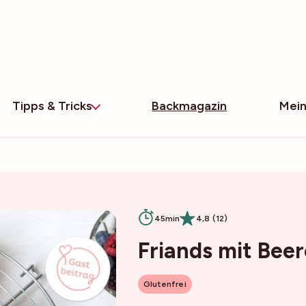
Tipps & Tricks
Backmagazin
Mein
45min
4,8 (12)
Friands mit Bee
Glutenfrei