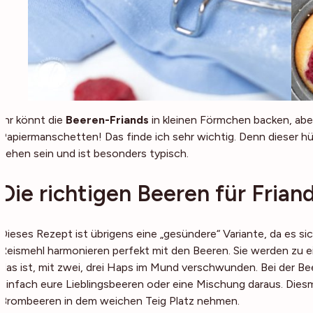
Ihr könnt die
Beeren-Friands
in kleinen Förmchen backen, aber
Papiermanschetten! Das finde ich sehr wichtig. Denn dieser 
sehen sein und ist besonders typisch.
Die richtigen Beeren für Frian
Dieses Rezept ist übrigens eine „gesündere“ Variante, da es si
Reismehl harmonieren perfekt mit den Beeren. Sie werden zu 
das ist, mit zwei, drei Haps im Mund verschwunden. Bei der Be
einfach eure Lieblingsbeeren oder eine Mischung daraus. Dies
Brombeeren in dem weichen Teig Platz nehmen.