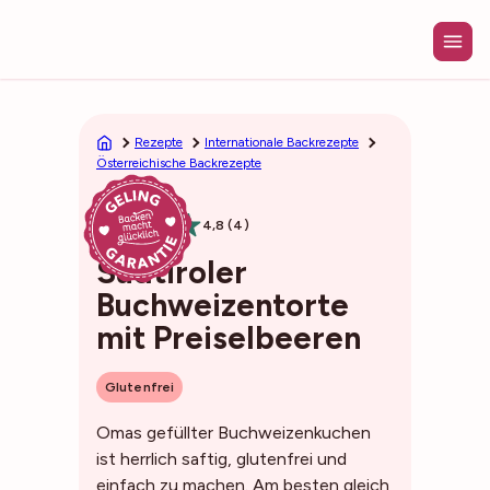
Zum
Inhalt
springen
Rezepte
Internationale Backrezepte
Österreichische Backrezepte
1h05min
4,8 (4)
Südtiroler
Buchweizentorte
mit Preiselbeeren
Glutenfrei
Omas gefüllter Buchweizenkuchen
ist herrlich saftig, glutenfrei und
einfach zu machen. Am besten gleich