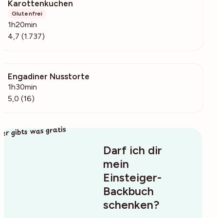
Karottenkuchen
172k
Glutenfrei
1h20min
4,7 (1.737)
Engadiner Nusstorte
623
1h30min
5,0 (16)
ier gibts was gratis
Darf ich dir
mein
Einsteiger-
Backbuch
schenken?