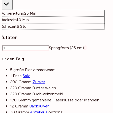
Minuten
Vorbereitung
25
Min
Minuten
Backzeit
40
Min
Stunden
Ruhezeit
6
Std
Zutaten
–
Springform (26 cm)
+
Für den Teig
5
große
Eier
zimmerwarm
1
Prise
Salz
200
Gramm
Zucker
220
Gramm
Butter
weich
220
Gramm
Buchweizenmehl
170
Gramm
gemahlene Haselnüsse
oder Mandeln
12
Gramm
Backpulver
30
Gramm
Apfelmus
optional