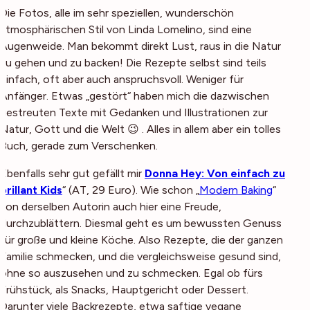
Die Fotos, alle im sehr speziellen, wunderschön
atmosphärischen Stil von Linda Lomelino, sind eine
Augenweide. Man bekommt direkt Lust, raus in die Natur
zu gehen und zu backen! Die Rezepte selbst sind teils
einfach, oft aber auch anspruchsvoll. Weniger für
Anfänger. Etwas „gestört“ haben mich die dazwischen
gestreuten Texte mit Gedanken und Illustrationen zur
Natur, Gott und die Welt 😉 . Alles in allem aber ein tolles
Buch, gerade zum Verschenken.
Ebenfalls sehr gut gefällt mir
Donna Hey: Von einfach zu
brillant Kids
“ (AT, 29 Euro). Wie schon „
Modern Baking
“
von derselben Autorin auch hier eine Freude,
durchzublättern. Diesmal geht es um bewussten Genuss
für große und kleine Köche. Also Rezepte, die der ganzen
Familie schmecken, und die vergleichsweise gesund sind,
ohne so auszusehen und zu schmecken. Egal ob fürs
Frühstück, als Snacks, Hauptgericht oder Dessert.
Darunter viele Backrezepte, etwa saftige vegane