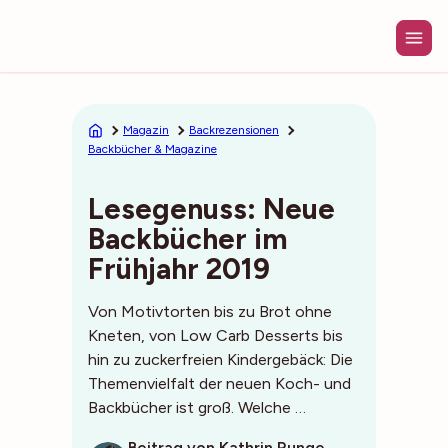
Zum
Inhalt
springen
Magazin
Backrezensionen
Backbücher & Magazine
Lesegenuss: Neue
Backbücher im
Frühjahr 2019
Von Motivtorten bis zu Brot ohne
Kneten, von Low Carb Desserts bis
hin zu zuckerfreien Kindergebäck: Die
Themenvielfalt der neuen Koch- und
Backbücher ist groß. Welche …
Beitrag von Kathrin Runge