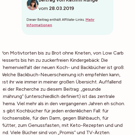
vom
28.03.2019
Dieser Beitrag enthält Affiliate-Links.
Mehr
Informationen
Von Motivtorten bis zu Brot ohne Kneten, von Low Carb
Desserts bis hin zu zuckerfreien Kindergebäck: Die
Themenvielfalt der neuen Koch- und Backbücher ist groß.
Welche Backbuch-Neuerscheinung ich empfehlen kann,
lest ihr wie immer in meiner großen Übersicht. Auffallend
bei der Recherche zu diesem Beitrag: „gesunde
Ernährung“ (unterschiedlich definiert) ist
das
zentrale
Thema. Viel mehr als in den vergangenen Jahren eh schon.
Es gibt Kochbücher für jeden erdenklichen Fall: für
Hochsensible, für den Darm, gegen Blähbauch, für
Mütter, zum Genussfasten, mit Keto-Rezepten und und
und. Viele Bücher sind von „Promis“ und TV-Ärzten.