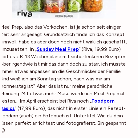
Meal Prep, also das Vorkochen, ist ja schon seit einiger
Zeit sehr angesagt. Grundsätzlich finde ich das Konzept
sinnvoll, habe es aber doch noch nicht wirklich geschafft,
umzusetzen. In „
Sunday Meal Prep
“ (Riva, 19,99 Euro)
gibt es z.B. 13 Wochenpläne mit sicher leckeren Rezepten.
Aber irgendwie ist mir das dann doch zu starr, ich müsste
immer etwas anpassen an die Geschmäcker der Familie.
Und weiß ich am Sonntag schon, nach was mir am
Donnerstag ist? Aber das ist nur meine persönliche
Meinung. Mit etwas mehr Muse werde ich Meal Prep mal
testen… Im April erscheint bei Riva noch „
Foodporn
Basics
“ (17,99 Euro), das nicht in erster Linie ein Rezept-
sondern (auch) ein Fotobuch ist. Untertitel: Wie du dein
Essen perfekt anrichtest und fotografierst. Bin gespannt
😉