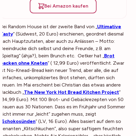
Bei Amazon kaufen
Bei Random House ist der zweite Band von „
Ultimative
Tasty
“ (Südwest, 20 Euro) erschienen, geordnet diesmal
nach Hauptzutaten, aber auch zu Anlässen – Motto:
Beeindrucke dich selbst und deine Freunde, z.B. am
„Spieltag“ (ähja?), beim Brunch etc. Oetker hat „
Brot
backen ohne Kneten
“ ( 12,99 Euro) veröffentlicht. Zwar
ist No-Knead-Bread kein neuer Trend, aber alle, die auf
einfaches, unkompliziertes Brot stehen, dürften sich
freuen. Im Mai erscheint bei Christian das etwas andere
Backbuch „
The New York Hot Bread Kitchen Project
“
(34,99 Euro). Mit 100 Brot- und Gebäckrezepten von 50
Frauen aus 30 Nationen. Dass es im Frühjahr und Sommer
nicht immer nur „leicht“ zugehen muss, zeigt
„
Schokosünden
“ (LV, 16 Euro). Alles basiert auf dem so
genanten „Klitschkuchen“, also super saftigem feuchten
Schokokuchen. Nichts für Kalorienzähler – aber köstlich.