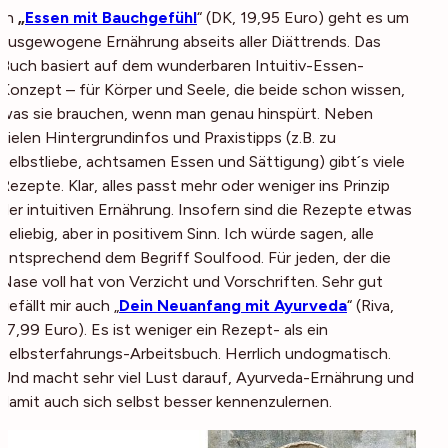
In
„
Essen mit Bauchgefühl
“ (DK, 19,95 Euro) geht es um
ausgewogene Ernährung abseits aller Diättrends. Das
Buch basiert auf dem wunderbaren Intuitiv-Essen-
Konzept – für Körper und Seele, die beide schon wissen,
was sie brauchen, wenn man genau hinspürt. Neben
vielen Hintergrundinfos und Praxistipps (z.B. zu
Selbstliebe, achtsamen Essen und Sättigung) gibt´s viele
Rezepte. Klar, alles passt mehr oder weniger ins Prinzip
der intuitiven Ernährung. Insofern sind die Rezepte etwas
beliebig, aber in positivem Sinn. Ich würde sagen, alle
entsprechend dem Begriff Soulfood. Für jeden, der die
Nase voll hat von Verzicht und Vorschriften. Sehr gut
gefällt mir auch „
Dein Neuanfang mit Ayurveda
“ (Riva,
17,99 Euro). Es ist weniger ein Rezept- als ein
Selbsterfahrungs-Arbeitsbuch. Herrlich undogmatisch.
Und macht sehr viel Lust darauf, Ayurveda-Ernährung und
damit auch sich selbst besser kennenzulernen.