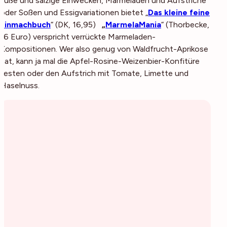
süße und salzige Einwecken, Marmeladen und Aufstriche
oder Soßen und Essigvariationen bietet „
Das kleine feine
Einmachbuch
“ (DK, 16,95)
„
MarmelaMania
“ (Thorbecke,
16 Euro) verspricht verrückte Marmeladen-
Kompositionen. Wer also genug von Waldfrucht-Aprikose
hat, kann ja mal die Apfel-Rosine-Weizenbier-Konfitüre
testen oder den Aufstrich mit Tomate, Limette und
Haselnuss.