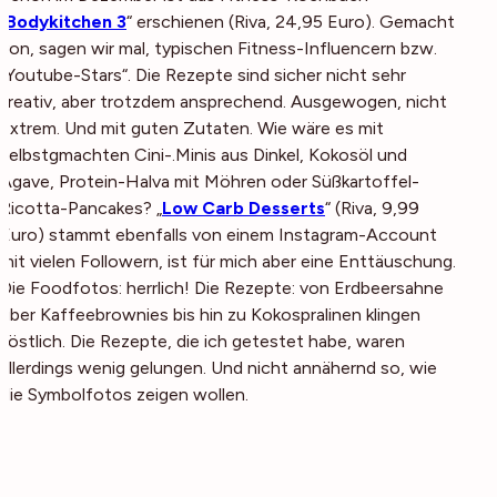
„
Bodykitchen 3
“ erschienen (Riva, 24,95 Euro). Gemacht
von, sagen wir mal, typischen Fitness-Influencern bzw.
„Youtube-Stars“. Die Rezepte sind sicher nicht sehr
kreativ, aber trotzdem ansprechend. Ausgewogen, nicht
extrem. Und mit guten Zutaten. Wie wäre es mit
selbstgmachten Cini-.Minis aus Dinkel, Kokosöl und
Agave, Protein-Halva mit Möhren oder Süßkartoffel-
Ricotta-Pancakes? „
Low Carb Desserts
“ (Riva, 9,99
Euro) stammt ebenfalls von einem Instagram-Account
mit vielen Followern, ist für mich aber eine Enttäuschung.
Die Foodfotos: herrlich! Die Rezepte: von Erdbeersahne
über Kaffeebrownies bis hin zu Kokospralinen klingen
köstlich. Die Rezepte, die ich getestet habe, waren
allerdings wenig gelungen. Und nicht annähernd so, wie
die Symbolfotos zeigen wollen.