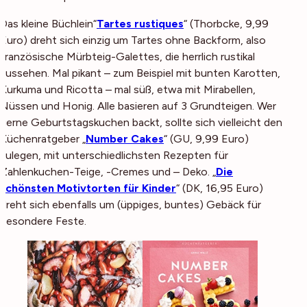
Das kleine Büchlein“
Tartes rustiques
“ (Thorbcke, 9,99
Euro) dreht sich einzig um Tartes ohne Backform, also
französische Mürbteig-Galettes, die herrlich rustikal
aussehen. Mal pikant – zum Beispiel mit bunten Karotten,
Kurkuma und Ricotta – mal süß, etwa mit Mirabellen,
Nüssen und Honig. Alle basieren auf 3 Grundteigen. Wer
gerne Geburtstagskuchen backt, sollte sich vielleicht den
Küchenratgeber „
Number Cakes
“ (GU, 9,99 Euro)
zulegen, mit unterschiedlichsten Rezepten für
Zahlenkuchen-Teige, -Cremes und – Deko. „
Die
schönsten Motivtorten für Kinder
“ (DK, 16,95 Euro)
dreht sich ebenfalls um (üppiges, buntes) Gebäck für
besondere Feste.