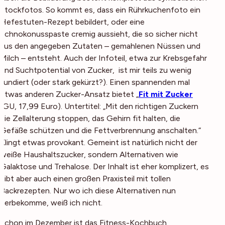
Stockfotos. So kommt es, dass ein Rührkuchenfoto ein
Hefestuten-Rezept bebildert, oder eine
Schnokonusspaste cremig aussieht, die so sicher nicht
aus den angegeben Zutaten – gemahlenen Nüssen und
Milch – entsteht. Auch der Infoteil, etwa zur Krebsgefahr
und Suchtpotential von Zucker, ist mir teils zu wenig
fundiert (oder stark gekürzt?). Einen spannenden mal
etwas anderen Zucker-Ansatz bietet „
Fit mit Zucker
(GU, 17,99 Euro). Untertitel: „Mit den richtigen Zuckern
die Zellalterung stoppen, das Gehirn fit halten, die
Gefäße schützen und die Fettverbrennung anschalten.“
Klingt etwas provokant. Gemeint ist natürlich nicht der
weiße Haushaltszucker, sondern Alternativen wie
Galaktose und Trehalose. Der Inhalt ist eher komplizert, es
gibt aber auch einen großen Praxisteil mit tollen
Backrezepten. Nur wo ich diese Alternativen nun
herbekomme, weiß ich nicht.
Schon im Dezember ist das Fitness-Kochbuch