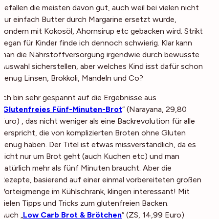
gefallen die meisten davon gut, auch weil bei vielen nicht
nur einfach Butter durch Margarine ersetzt wurde,
sondern mit Kokosöl, Ahornsirup etc gebacken wird. Strikt
vegan für Kinder finde ich dennoch schwierig. Klar kann
man die Nährstoffversorgung irgendwie durch bewusste
Auswahl sicherstellen, aber welches Kind isst dafür schon
genug Linsen, Brokkoli, Mandeln und Co?
Ich bin sehr gespannt auf die Ergebnisse aus
„
Glutenfreies Fünf-Minuten-Brot
“ (Narayana, 29,80
Euro) , das nicht weniger als eine Backrevolution für alle
verspricht, die von komplizierten Broten ohne Gluten
genug haben. Der Titel ist etwas missverständlich, da es
nicht nur um Brot geht (auch Kuchen etc) und man
natürlich mehr als fünf Minuten braucht. Aber die
Rezepte, basierend auf einer einmal vorbereiteten großen
Vorteigmenge im Kühlschrank, klingen interessant! Mit
vielen Tipps und Tricks zum glutenfreien Backen.
Auch „
Low Carb Brot & Brötchen
“ (ZS, 14,99 Euro)