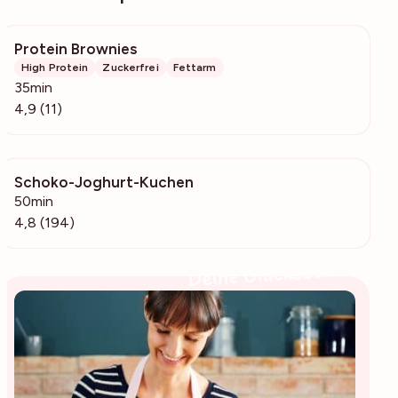
Protein Brownies
470
High Protein
Zuckerfrei
Fettarm
35min
4,9 (11)
Schoko-Joghurt-Kuchen
28.9k
50min
4,8 (194)
Deine Glücksbäckerin