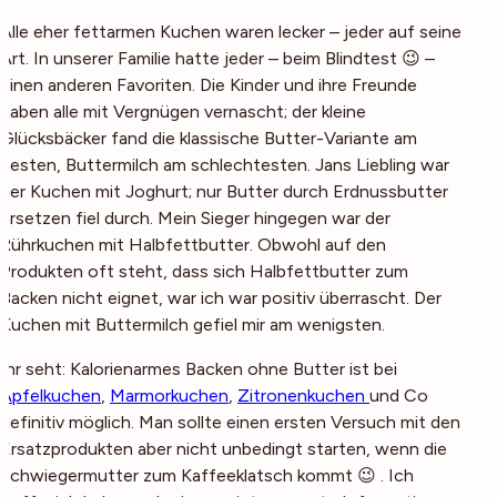
Alle eher fettarmen Kuchen waren lecker – jeder auf seine
Art. In unserer Familie hatte jeder – beim Blindtest 😉 –
einen anderen Favoriten. Die Kinder und ihre Freunde
haben alle mit Vergnügen vernascht; der kleine
Glücksbäcker fand die klassische Butter-Variante am
besten, Buttermilch am schlechtesten. Jans Liebling war
der Kuchen mit Joghurt; nur Butter durch Erdnussbutter
ersetzen fiel durch. Mein Sieger hingegen war der
Rührkuchen mit Halbfettbutter. Obwohl auf den
Produkten oft steht, dass sich Halbfettbutter zum
Backen nicht eignet, war ich war positiv überrascht. Der
Kuchen mit Buttermilch gefiel mir am wenigsten.
Ihr seht: Kalorienarmes Backen ohne Butter ist bei
Apfelkuchen
,
Marmorkuchen
,
Zitronenkuchen
und Co
definitiv möglich. Man sollte einen ersten Versuch mit den
Ersatzprodukten aber nicht unbedingt starten, wenn die
Schwiegermutter zum Kaffeeklatsch kommt 😉 . Ich