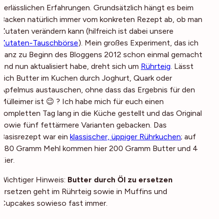
verlässlichen Erfahrungen. Grundsätzlich hängt es beim
Backen natürlich immer vom konkreten Rezept ab, ob man
Zutaten verändern kann (hilfreich ist dabei unsere
Zutaten-Tauschbörse
). Mein großes Experiment, das ich
ganz zu Beginn des Bloggens 2012 schon einmal gemacht
und nun aktualisiert habe, dreht sich um
Rührteig
. Lässt
sich Butter im Kuchen durch Joghurt, Quark oder
Apfelmus austauschen, ohne dass das Ergebnis für den
Mülleimer ist 😉 ? Ich habe mich für euch einen
kompletten Tag lang in die Küche gestellt und das Original
sowie fünf fettärmere Varianten gebacken. Das
Basisrezept war ein
klassischer, üppiger Rührkuchen
; auf
280 Gramm Mehl kommen hier 200 Gramm Butter und 4
Eier.
Wichtiger Hinweis:
Butter durch Öl zu ersetzen
ersetzen geht im Rührteig sowie in Muffins und
Cupcakes sowieso fast immer.