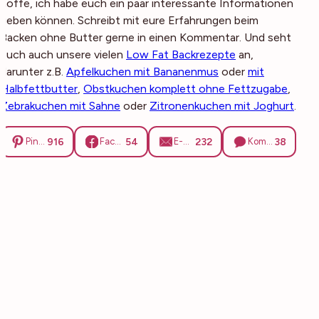
hoffe, ich habe euch ein paar interessante Informationen
geben können. Schreibt mit eure Erfahrungen beim
Backen ohne Butter gerne in einen Kommentar. Und seht
euch auch unsere vielen
Low Fat Backrezepte
an,
darunter z.B.
Apfelkuchen mit Bananenmus
oder
mit
Halbfettbutter
,
Obstkuchen komplett ohne Fettzugabe
,
Zebrakuchen mit Sahne
oder
Zitronenkuchen mit Joghurt
.
916
54
232
38
Pinterest
Facebook
E-Mail
Kommentare