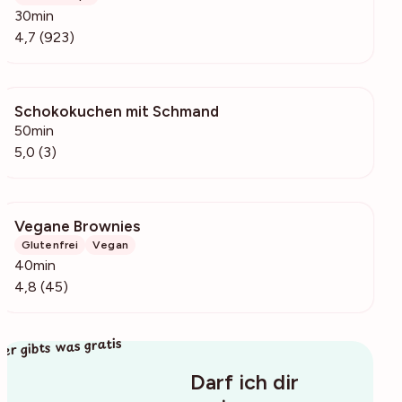
30min
4,7 (923)
Schokokuchen mit Schmand
2259
50min
5,0 (3)
Vegane Brownies
1082
Glutenfrei
Vegan
40min
4,8 (45)
ier gibts was gratis
Darf ich dir