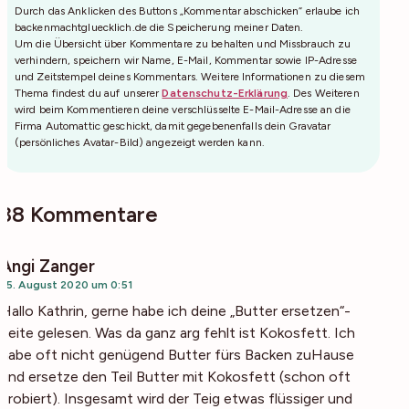
Durch das Anklicken des Buttons „Kommentar abschicken“ erlaube ich
backenmachtgluecklich.de die Speicherung meiner Daten.
Um die Übersicht über Kommentare zu behalten und Missbrauch zu
verhindern, speichern wir Name, E-Mail, Kommentar sowie IP-Adresse
und Zeitstempel deines Kommentars. Weitere Informationen zu diesem
Thema findest du auf unserer
Datenschutz-Erklärung
. Des Weiteren
wird beim Kommentieren deine verschlüsselte E-Mail-Adresse an die
Firma Automattic geschickt, damit gegebenenfalls dein Gravatar
(persönliches Avatar-Bild) angezeigt werden kann.
38 Kommentare
Angi Zanger
25. August 2020 um 0:51
Hallo Kathrin, gerne habe ich deine „Butter ersetzen“-
Seite gelesen. Was da ganz arg fehlt ist Kokosfett. Ich
habe oft nicht genügend Butter fürs Backen zuHause
und ersetze den Teil Butter mit Kokosfett (schon oft
probiert). Insgesamt wird der Teig etwas flüssiger und