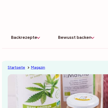
Zum
Inhalt
springen
Backrezepte
Bewusst backen
Startseite
Magazin