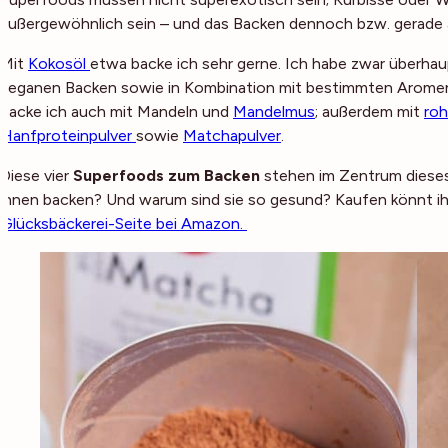
außergewöhnlich sein – und das Backen dennoch bzw. gerade 
Mit
Kokosöl
etwa backe ich sehr gerne. Ich habe zwar überha
veganen Backen sowie in Kombination mit bestimmten Aromen is
backe ich auch mit Mandeln und
Mandelmus
; außerdem mit
roh
Hanfproteinpulver
sowie
Matchapulver
.
Diese vier
Superfoods zum Backen
stehen im Zentrum dieses
ihnen backen? Und warum sind sie so gesund? Kaufen könnt ih
Glücksbäckerei-Seite bei Amazon.