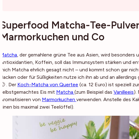
Superfood Matcha-Tee-Pulver:
Marmorkuchen und Co
Matcha
, der gemahlene grüne Tee aus Asien, wird besonders un
Antioxidantien, Koffein, soll das Immunsystem stärken und 
mich Matcha ehrlich gesagt nicht – und kommt schon gar nich
Backen oder für Süßigkeiten nutze ich ihn ab und an allerdings g
🙂 . Der
Koch-Matcha von Quertee
(ca. 12 Euro) ist speziell 
selbstgemachtes Eis mit
Matcha
(zum Beispiel das
Vanilleeis
).
Aromatisieren von
Marmorkuchen
verwenden. Anstelle des Ka
einen bis maximal zwei Teelöffel).