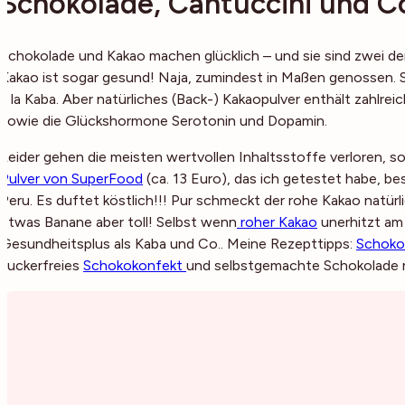
Schokolade, Cantuccini und C
Schokolade und Kakao machen glücklich – und sie sind zwei de
Kakao ist sogar gesund! Naja, zumindest in Maßen genossen. Se
a la Kaba. Aber natürliches (Back-) Kakaopulver enthält zahlr
sowie die Glückshormone Serotonin und Dopamin.
Leider gehen die meisten wertvollen Inhaltsstoffe verloren, sob
Pulver von SuperFood
(ca. 13 Euro), das ich getestet habe, 
Peru. Es duftet köstlich!!! Pur schmeckt der rohe Kakao natürlic
etwas Banane aber toll! Selbst wenn
roher Kakao
unerhitzt am 
Gesundheitsplus als Kaba und Co.. Meine Rezepttipps:
Schoko
zuckerfreies
Schokokonfekt
und selbstgemachte Schokolade