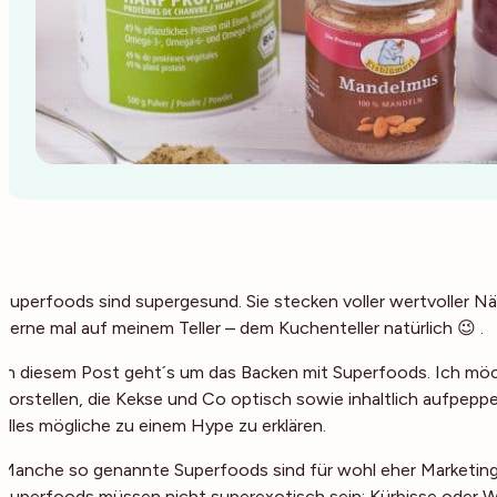
Superfoods sind supergesund. Sie stecken voller wertvoller Nä
gerne mal auf meinem Teller – dem Kuchenteller natürlich 😉 .
In diesem Post geht´s um das Backen mit Superfoods. Ich mö
vorstellen, die Kekse und Co optisch sowie inhaltlich aufpepp
alles mögliche zu einem Hype zu erklären.
Manche so genannte Superfoods sind für wohl eher Marketing-
Superfoods müssen nicht superexotisch sein; Kürbisse oder W