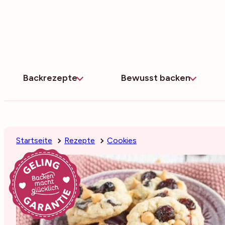
Zum
Inhalt
springen
Backrezepte
Bewusst backen
Startseite
Rezepte
Cookies