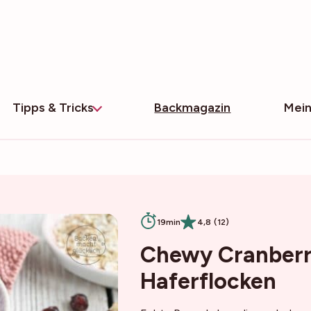
Tipps & Tricks
Backmagazin
Mein
19min
4,8 (12)
Chewy Cranberr
Haferflocken