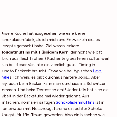
Unsere Küche hat ausgesehen wie eine kleine
Schokoladenfabrik, als ich mich ans Entwickeln dieses
Rezepts gemacht habe. Ziel waren leckere
Nougatmuffins mit flüssigem Kern
, der nicht wie oft
üblich aus (leicht rohem) Kuchenteig bestehen sollte, weil
man bei dieser Variante ein ziemlich gutes Timing in
puncto Backzeit braucht. Etwa wie bei typischen
Lava
Cake
s. Ich weiß, es gibt durchaus härtere Jobs… Aber
hey, auch beim Backen kann man durchaus ins Schwitzen
kommen. Und beim Testessen erst! Jedenfalls hat sich die
Arbeit in der Backstube mal wieder gelohnt. Aus
einfachen, normalen saftigen
Schokoladenmuffins
ist in
Kombination mit Nussnougatcreme ein echter Schoko-
Nougat-Muffin-Traum geworden. Also ein bisschen wie