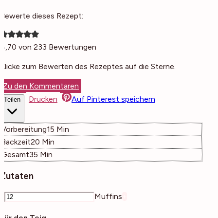
Bewerte dieses Rezept:
4,70
von
233
Bewertungen
Klicke zum Bewerten des Rezeptes auf die Sterne.
Zu den Kommentaren
Drucken
Auf Pinterest speichern
Teilen
Minuten
Vorbereitung
15
Min
Minuten
Backzeit
20
Min
Minuten
Gesamt
35
Min
Zutaten
–
Muffins
+
Für den Teig