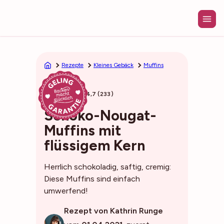
Zum
Inhalt
springen
Rezepte
Kleines Gebäck
Muffins
35min
4,7 (233)
Schoko-Nougat-
Muffins mit
flüssigem Kern
Herrlich schokoladig, saftig, cremig:
Diese Muffins sind einfach
umwerfend!
Rezept von Kathrin Runge