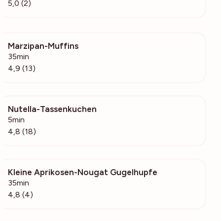
5,0 (2)
Marzipan-Muffins
14.6k
35min
4,9 (13)
Nutella-Tassenkuchen
647
5min
4,8 (18)
Kleine Aprikosen-Nougat Gugelhupfe
137
35min
4,8 (4)