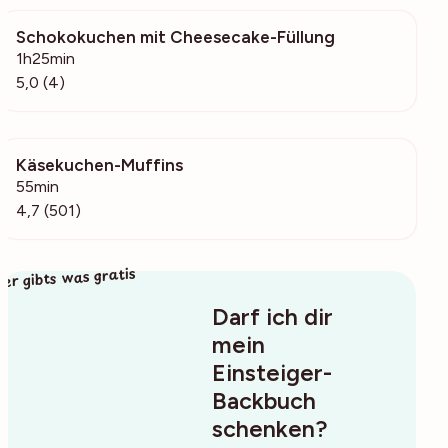
Schokokuchen mit Cheesecake-Füllung
342
1h25min
5,0 (4)
Käsekuchen-Muffins
131k
55min
4,7 (501)
ier gibts was gratis
Darf ich dir
mein
Einsteiger-
Backbuch
schenken?