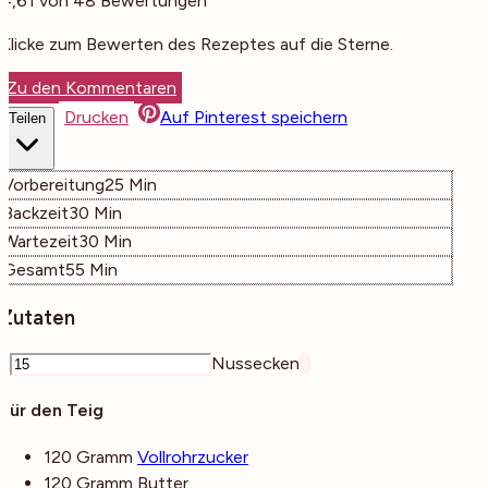
4,61
von
48
Bewertungen
Klicke zum Bewerten des Rezeptes auf die Sterne.
Zu den Kommentaren
Drucken
Auf Pinterest speichern
Teilen
Minuten
Vorbereitung
25
Min
Minuten
Backzeit
30
Min
Minuten
Wartezeit
30
Min
Minuten
Gesamt
55
Min
Zutaten
–
Nussecken
+
Für den Teig
120
Gramm
Vollrohrzucker
120
Gramm
Butter