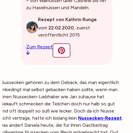
– von Walnüssen über Cashew bis hin
zu Haselnüssen und Mandeln.
Rezept von Kathrin Runge
vom
22.02.2020
, zuerst
veröffentlicht 2015
Zum Rezept
Nussecken gehören zu dem Gebäck, das man eigentlich
unbedingt mal selbst gebacken haben sollte, wenn man
einen Nussecken-Liebhaber wie Jan zuhause hat.
Gekauft schmecken die Teilchen doch nur halb so gut
und oft doppelt so süß wie lecker. Doch da ich Nüsse
nicht vertrage, hatte ich bislang kein
Nussecken-Rezept
.
Das ändert Daniela heute, die für ihren Gastbeitrag
vollwertige Nussecken vom Blech mitgebracht hat. Gut