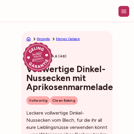
Zum
Inhalt
springen
Rezepte
Kleines Gebäck
55min
4,6 (48)
Vollwertige Dinkel-
Nussecken mit
Aprikosenmarmelade
Vollwertig
Clean Baking
Leckere vollwertige Dinkel-
Nussecken vom Blech, für die ihr all
eure Lieblingsnüsse verwenden könnt