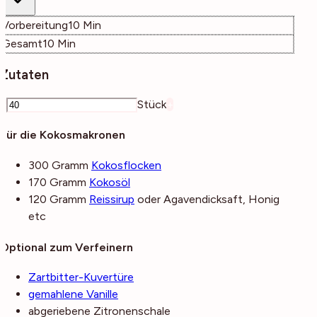
Minuten
Vorbereitung
10
Min
Minuten
Gesamt
10
Min
Zutaten
–
Stück
+
Für die Kokosmakronen
300
Gramm
Kokosflocken
170
Gramm
Kokosöl
120
Gramm
Reissirup
oder Agavendicksaft, Honig
etc
Optional zum Verfeinern
Zartbitter-Kuvertüre
gemahlene Vanille
abgeriebene Zitronenschale