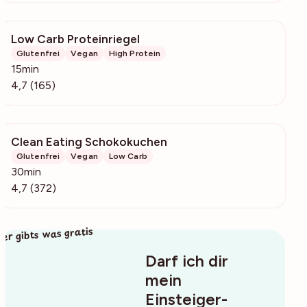
Low Carb Proteinriegel
5279
Glutenfrei
Vegan
High Protein
15min
4,7 (165)
Clean Eating Schokokuchen
32.3k
Glutenfrei
Vegan
Low Carb
30min
4,7 (372)
ier gibts was gratis
Darf ich dir
mein
Einsteiger-