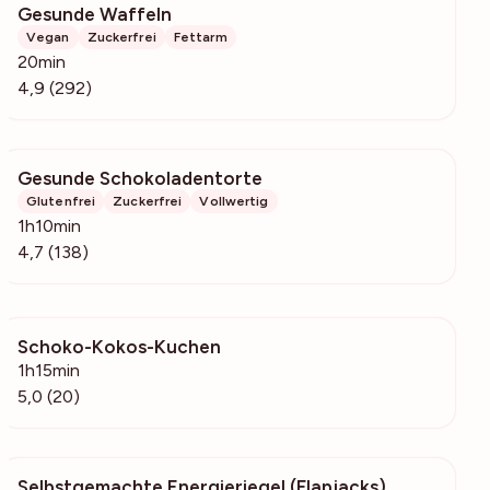
Gesunde Waffeln
13.8k
Vegan
Zuckerfrei
Fettarm
20min
4,9 (292)
Gesunde Schokoladentorte
2260
Glutenfrei
Zuckerfrei
Vollwertig
1h10min
4,7 (138)
Schoko-Kokos-Kuchen
1230
1h15min
5,0 (20)
Selbstgemachte Energieriegel (Flapjacks)
1290