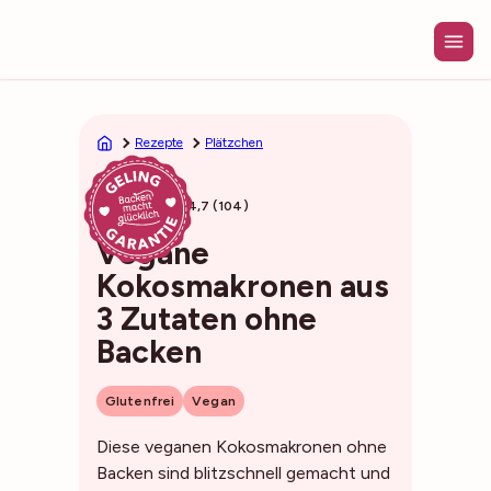
Zum
Inhalt
springen
Rezepte
Plätzchen
10min
4,7 (104)
Vegane
Kokosmakronen aus
3 Zutaten ohne
Backen
Glutenfrei
Vegan
Diese veganen Kokosmakronen ohne
Backen sind blitzschnell gemacht und