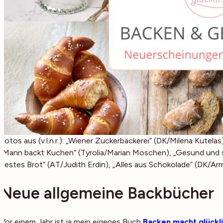
Fotos aus (v.l.n.r.): „Wiener Zuckerbäckerei“ (DK/Milena Kutelas
„Mann backt Kuchen“ (Tyrolia/Marian Moschen), „Gesund und s
bestes Brot“ (AT/Judith Erdin), „Alles aus Schokolade“ (DK/Ar
Neue allgemeine Backbücher
Vor einem Jahr ist ja mein eigenes Buch
Backen macht glückl