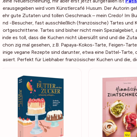
Keine Neuerscheinung, mir aber erst jetzt aufgefallen ist
Patis
herausgegeben wird vom Künstlercafé Husum. Der Autorin ge
sehr gute Zutaten und tollen Geschmack – mein Credo! Im Buc
und -Besucher, fast ausschließlich (französische) Tartes und
Fortgeschrittene. Tartes sind bisher nicht mein Spezialgebiet,
finde es toll, dass die Kuchen nicht übersüßt sind und die Zu
schon zig mal gesehen, z.B. Papaya-Kokos-Tarte, Feigen-Tart
einige vegane Rezepte sind darunter, etwa eine Dattel-Tarte,
basiert. Perfekt für Liebhaber französischer Kuchen und die, d