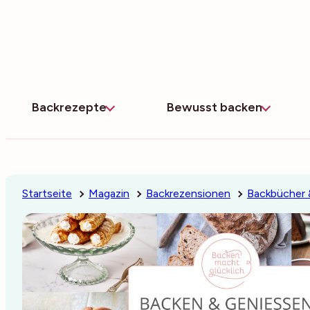
Zum
Inhalt
springen
Backrezepte
Bewusst backen
Startseite
Magazin
Backrezensionen
Backbücher 