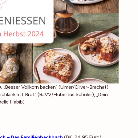
), „Besser Vollkorn backen“ (Ulmer/Oliver-Brachat),
chlank mit Brot“ (BJVV/Hubertus Schüler), „Dein
melle Habib)
ich – Das Familienbackbuch
(
DK, 24,95 Euro
)