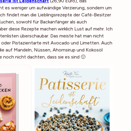
serie ist Leidenschaft
(26,90 Euro), das
ht es weniger um aufwändige Verzierung, sondern um
h findet man die Lieblingsrezepte der Café-Besitzer
 Kuchen, sowohl für Backanfänger als auch
 aber diese Rezepte machen wirklich Lust auf mehr. Ich
tatenlisten überschaubar. Das meiste hat man nicht
e oder Pistazientarte mit Avocado und Limetten. Auch
 die auf Mandeln, Nüssen, Ahornsirup und Kokosöl
ie noch nicht dachten, dass sie es sind 🙂