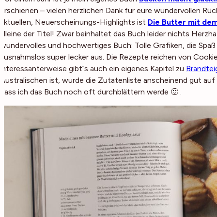
erschienen – vielen herzlichen Dank für eure wundervollen Rü
aktuellen, Neuerscheinungs-Highlights ist
Die Butter mit de
alleine der Titel! Zwar beinhaltet das Buch leider nichts Herzh
wundervolles und hochwertiges Buch: Tolle Grafiken, die Spaß ma
ausnahmslos super lecker aus. Die Rezepte reichen von Cooki
interessanterweise gibt´s auch ein eigenes Kapitel zu
Brandtei
Australischen ist, wurde die Zutatenliste anscheinend gut auf 
dass ich das Buch noch oft durchblättern werde 🙂 .