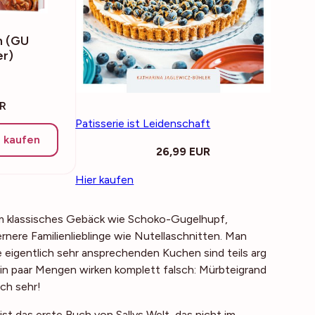
n (GU
r)
UR
Patisserie ist Leidenschaft
 kaufen
26,99 EUR
Hier kaufen
 um klassisches Gebäck wie Schoko-Gugelhupf,
rnere Familienlieblinge wie Nutellaschnitten. Man
 eigentlich sehr ansprechenden Kuchen sind teils arg
nd ein paar Mengen wirken komplett falsch: Mürbteigrand
ch sehr!
st das erste Buch von Sallys Welt, das nicht im