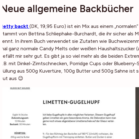
Neue allgemeine Backbücher
Betty backt
(DK, 19,95 Euro) ist ein Mix aus einem „normale
stammt von Bettina Schliephake-Burchardt, die ihr sicher als 
kennt. In ihrem Buch verwendet sie Zutaten wie Buchweizenm
mal ganz normale Candy Melts oder weißen Haushaltszucker (a
gefällt mir sehr gut. Es gibt ja so viel mehr als die beiden E
z.B. mit Dinkel-Zimtschnecken, Porridge Cups oder Blueberry-
Füllung aus 500g Kuvertüre, 100g Butter und 500g Sahne ist s
gut aus 😉