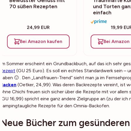
Bewusster Genuss mit
Traumhafte Ku
70 süßen Rezepten
und Torten gan
einfach
24,99 EUR
19,99 EU
Bei Amazon kaufen
Bei Amazon 
Im Sommer erscheint ein Grundbackbuch, auf das ich sehr ges
Rezept
(GU 25 Euro). Es soll ein echtes Standardwerk sein – un
haben 🙂 . Den „Landfrauen-Trend“ sieht man ja im Fernsehp
Backen
(Oetker, 24,99). Was deren Backrezepte vereint, ist wo
ohne Chichi freuen sich sicher über die Rezepte mit vor allem
(GU 16,99) spricht eine ganz andere Zielgruppe an (zu der ich
campingtaugliche Rezepte für den Omnia-Backofen.
Neue Bücher zum gesünderen