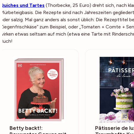
Quiches und Tartes
(Thorbecke, 25 Euro) dreht sich, nach kla
Mürbeteigbasis. Die Rezepte sind nach Jahreszeiten gegliedert
oder salzig. Mal ganz anders als sonst üblich: Die Rezepttitel
Ziegenfrischkäse“ zum Beispiel, oder „Tomaten + Comte + Sen
wirken etwas seltsam auf mich (etwa eine Tarte mit Rinderschm
Buch!
Betty backt!:
Pâtisserie de lu