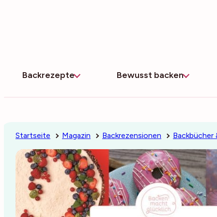
Zum
Inhalt
springen
Backrezepte
Bewusst backen
Startseite
Magazin
Backrezensionen
Backbücher 