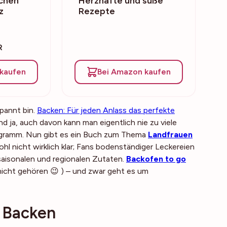
chen
Herzhafte und süße
z
Rezepte
R
kaufen
Bei Amazon kaufen
pannt bin.
Backen: Für jeden Anlass das perfekte
d ja, auch davon kann man eigentlich nie zu viele
rogramm. Nun gibt es ein Buch zum Thema
Landfrauen
hl nicht wirklich klar; Fans bodenständiger Leckereien
 saisonalen und regionalen Zutaten.
Backofen to go
 nicht gehören 😉 ) – und zwar geht es um
 Backen